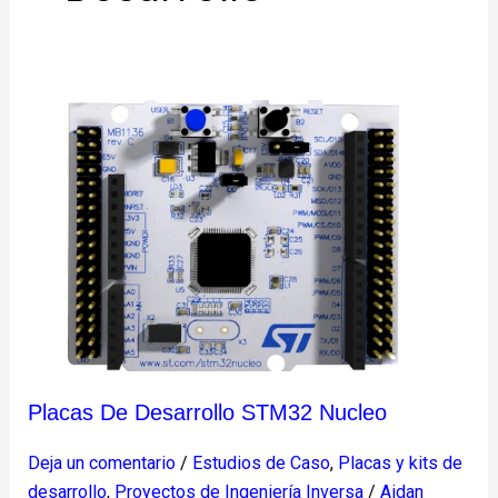
Placas
de
desarrollo
STM32
Nucleo
Placas De Desarrollo STM32 Nucleo
Deja un comentario
/
Estudios de Caso
,
Placas y kits de
desarrollo
,
Proyectos de Ingeniería Inversa
/
Aidan