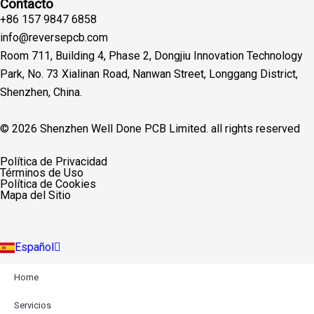
Contacto
+86 157 9847 6858
info@reversepcb.com
Room 711, Building 4, Phase 2, Dongjiu Innovation Technology
Park, No. 73 Xialinan Road, Nanwan Street, Longgang District,
Shenzhen, China.
© 2026 Shenzhen Well Done PCB Limited. all rights reserved
English
Política de Privacidad
Deutsch
Términos de Uso
Français
Política de Cookies
Русский
Mapa del Sitio
Português
Italiano
Türkçe
Español
Indonesia
Home
Servicios