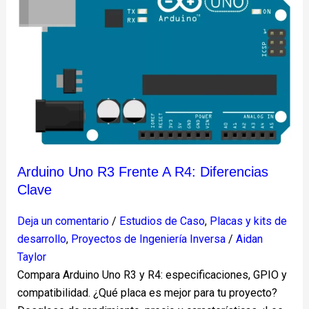
frente
a
R4:
diferencias
clave
Arduino Uno R3 Frente A R4: Diferencias
Clave
Deja un comentario
/
Estudios de Caso
,
Placas y kits de
desarrollo
,
Proyectos de Ingeniería Inversa
/
Aidan
Taylor
Compara Arduino Uno R3 y R4: especificaciones, GPIO y
compatibilidad. ¿Qué placa es mejor para tu proyecto?