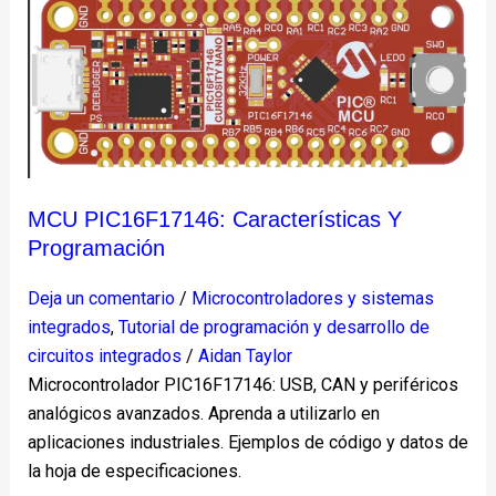
MCU
PIC16F17146:
Características
y
programación
MCU PIC16F17146: Características Y
Programación
Deja un comentario
/
Microcontroladores y sistemas
integrados
,
Tutorial de programación y desarrollo de
circuitos integrados
/
Aidan Taylor
Microcontrolador PIC16F17146: USB, CAN y periféricos
analógicos avanzados. Aprenda a utilizarlo en
aplicaciones industriales. Ejemplos de código y datos de
la hoja de especificaciones.