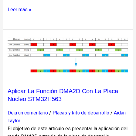
Leer más »
Aplicar
la
función
DMA2D
con
la
placa
Aplicar La Función DMA2D Con La Placa
Nucleo
Nucleo STM32H563
STM32H563
Deja un comentario
/
Placas y kits de desarrollo
/
Aidan
Taylor
El objetivo de este artículo es presentar la aplicación del