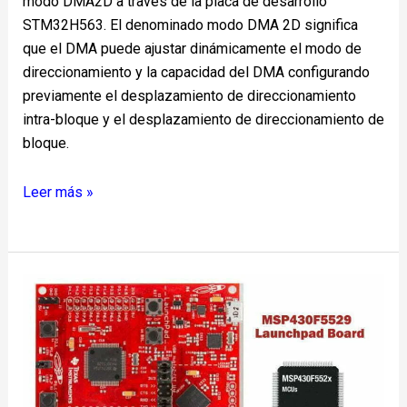
modo DMA2D a través de la placa de desarrollo
STM32H563. El denominado modo DMA 2D significa
que el DMA puede ajustar dinámicamente el modo de
direccionamiento y la capacidad del DMA configurando
previamente el desplazamiento de direccionamiento
intra-bloque y el desplazamiento de direccionamiento de
bloque.
Leer más »
¿Cómo
programar
la
placa
Launchpad
MSP430?