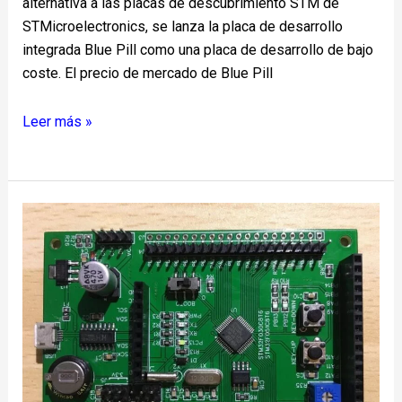
alternativa a las placas de descubrimiento STM de
STMicroelectronics, se lanza la placa de desarrollo
integrada Blue Pill como una placa de desarrollo de bajo
coste. El precio de mercado de Blue Pill
Leer más »
Placa
de
desarrollo
del
chip
STM32F030