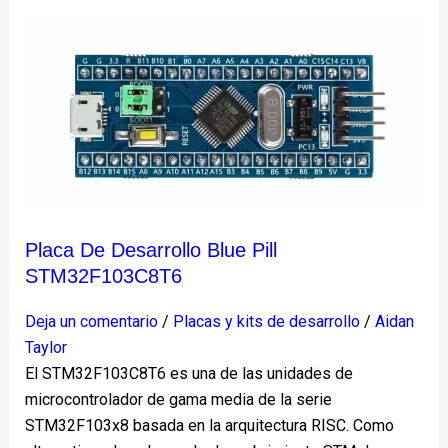
Placa
de
desarrollo
Blue
Pill
STM32F103C8T6
Placa De Desarrollo Blue Pill
STM32F103C8T6
Deja un comentario
/
Placas y kits de desarrollo
/
Aidan
Taylor
El STM32F103C8T6 es una de las unidades de
microcontrolador de gama media de la serie
STM32F103x8 basada en la arquitectura RISC. Como