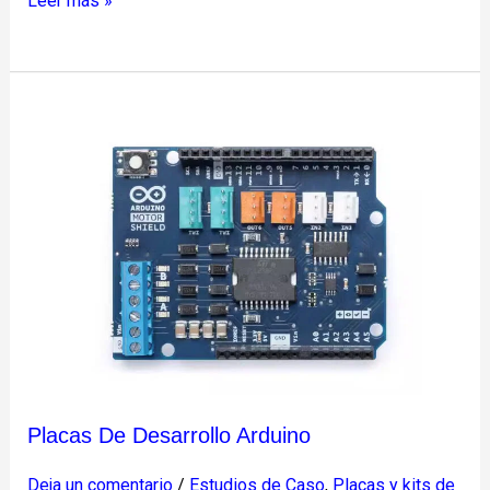
Leer más »
Placas
de
desarrollo
Arduino
Placas De Desarrollo Arduino
Deja un comentario
/
Estudios de Caso
,
Placas y kits de