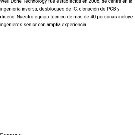
Well Done Technology fue establecida en 2008, se centra en la
ingeniería inversa, desbloqueo de IC, clonación de PCB y
diseño. Nuestro equipo técnico de más de 40 personas incluye
ingenieros senior con amplia experiencia.
Facebook
Twitter
Linkedin
Youtube
Instagram
Empresa