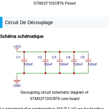
STM32F103C8T6 Pinout
Circuit De Découplage
Schéma schématique
Decoupling circuit schematic diagram of
STM32F103C8T6 core board
Le placement d'un condensateur 104 (0,1 μF) sur les broches