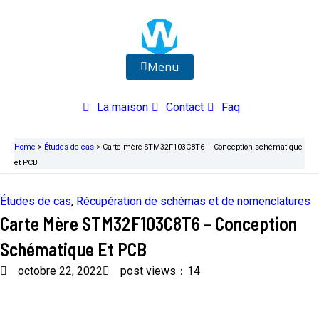
Aller
au
contenu
Menu
La maison
Contact
Faq
Home
>
Études de cas
>
Carte mère STM32F103C8T6 – Conception schématique
et PCB
Études de cas
,
Récupération de schémas et de nomenclatures
Carte Mère STM32F103C8T6 – Conception
Schématique Et PCB
octobre 22, 2022
post views：14