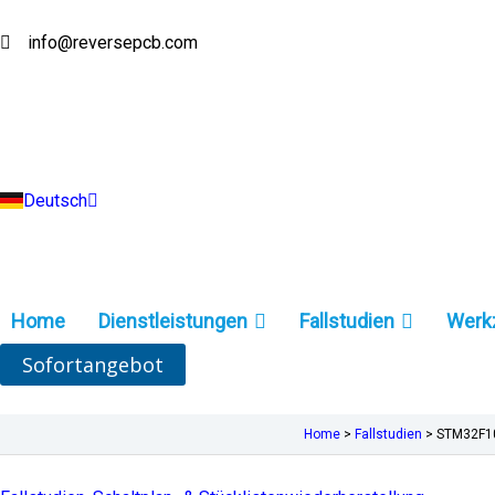
Zum
Inhalt
info@reversepcb.com
English
springen
Español
Français
Русский
Português
Italiano
Türkçe
Deutsch
Indonesia
Home
Dienstleistungen
Fallstudien
Werk
Sofortangebot
Home
>
Fallstudien
>
STM32F10