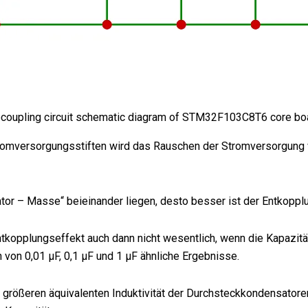
coupling circuit schematic diagram of STM32F103C8T6 core bo
tromversorgungsstiften wird das Rauschen der Stromversorgung 
or – Masse“ beieinander liegen, desto besser ist der Entkoppl
ntkopplungseffekt auch dann nicht wesentlich, wenn die Kapazit
on 0,01 μF, 0,1 μF und 1 μF ähnliche Ergebnisse.
rößeren äquivalenten Induktivität der Durchsteckkondensatoren