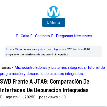
Ir
al
contenido
Menú
Casa
Contacto
Preguntas frecuentes
Home
>
Microcontroladores y sistemas integrados
>
SWD frente a JTAG:
comparación de interfaces de depuración integradas
Temas -
Microcontroladores y sistemas integrados
,
Tutorial de
programación y desarrollo de circuitos integrados
SWD Frente A JTAG: Comparación De
Interfaces De Depuración Integradas
agosto 11, 2025
post views：13