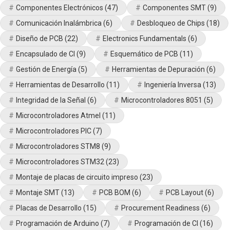
Componentes Electrónicos
(47)
Componentes SMT
(9)
Comunicación Inalámbrica
(6)
Desbloqueo de Chips
(18)
Diseño de PCB
(22)
Electronics Fundamentals
(6)
Encapsulado de CI
(9)
Esquemático de PCB
(11)
Gestión de Energía
(5)
Herramientas de Depuración
(6)
Herramientas de Desarrollo
(11)
Ingeniería Inversa
(13)
Integridad de la Señal
(6)
Microcontroladores 8051
(5)
Microcontroladores Atmel
(11)
Microcontroladores PIC
(7)
Microcontroladores STM8
(9)
Microcontroladores STM32
(23)
Montaje de placas de circuito impreso
(23)
Montaje SMT
(13)
PCB BOM
(6)
PCB Layout
(6)
Placas de Desarrollo
(15)
Procurement Readiness
(6)
Programación de Arduino
(7)
Programación de CI
(16)