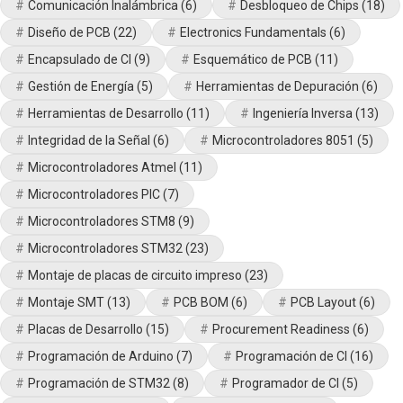
Comunicación Inalámbrica
(6)
Desbloqueo de Chips
(18)
Diseño de PCB
(22)
Electronics Fundamentals
(6)
Encapsulado de CI
(9)
Esquemático de PCB
(11)
Gestión de Energía
(5)
Herramientas de Depuración
(6)
Herramientas de Desarrollo
(11)
Ingeniería Inversa
(13)
Integridad de la Señal
(6)
Microcontroladores 8051
(5)
Microcontroladores Atmel
(11)
Microcontroladores PIC
(7)
Microcontroladores STM8
(9)
Microcontroladores STM32
(23)
Montaje de placas de circuito impreso
(23)
Montaje SMT
(13)
PCB BOM
(6)
PCB Layout
(6)
Placas de Desarrollo
(15)
Procurement Readiness
(6)
Programación de Arduino
(7)
Programación de CI
(16)
Programación de STM32
(8)
Programador de CI
(5)