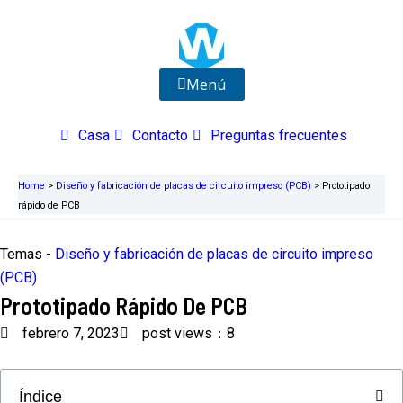
Ir
al
contenido
Menú
Casa
Contacto
Preguntas frecuentes
Home
>
Diseño y fabricación de placas de circuito impreso (PCB)
>
Prototipado
rápido de PCB
Temas -
Diseño y fabricación de placas de circuito impreso
(PCB)
Prototipado Rápido De PCB
febrero 7, 2023
post views：8
Índice