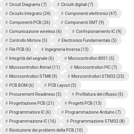
Circuit Diagrams
(7)
Circuiti digitali
(7)
Circuito Integrato
(24)
Componenti elettronici
(47)
Componenti PCB
(26)
Componenti SMT
(9)
Comunicazione wireless
(6)
Confezionamento IC
(9)
Controllo Motore
(5)
Electronics Fundamentals
(5)
File PCB
(6)
Ingegneria Inversa
(13)
Integrità del segnale
(6)
Microcontrollori 8051
(5)
Microcontrollori Atmel
(11)
Microcontrollori PIC
(7)
Microcontrollori STM8
(9)
Microcontrollori STM32
(23)
PCB BOM
(6)
PCB Layout
(5)
Procurement Readiness
(5)
Profilatura del riflusso
(5)
Progettazione PCB
(21)
Progetti PCB
(13)
Programmatore IC
(6)
Programmazione Arduino
(7)
Programmazione IC
(16)
Programmazione STM32
(8)
Risoluzione dei problemi della PCB
(10)