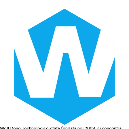
Well Done Technology è stata fondata nel 2008, si concentra