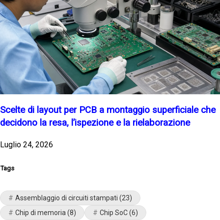
Scelte di layout per PCB a montaggio superficiale che
decidono la resa, l’ispezione e la rielaborazione
Luglio 24, 2026
Tags
Assemblaggio di circuiti stampati
(23)
Chip di memoria
(8)
Chip SoC
(6)