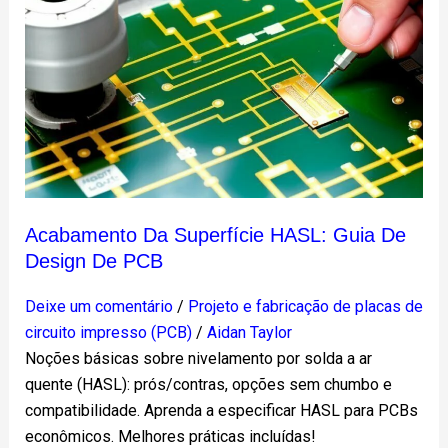
da
superfície
HASL:
Guia
de
design
de
PCB
Acabamento Da Superfície HASL: Guia De
Design De PCB
Deixe um comentário
/
Projeto e fabricação de placas de
circuito impresso (PCB)
/
Aidan Taylor
Noções básicas sobre nivelamento por solda a ar
quente (HASL): prós/contras, opções sem chumbo e
compatibilidade. Aprenda a especificar HASL para PCBs
econômicos. Melhores práticas incluídas!