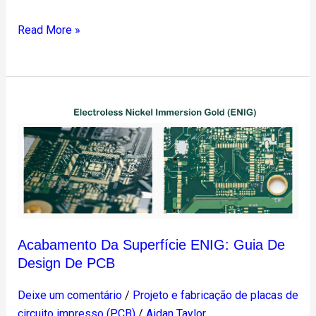
Read More »
Acabamento
da
superfície
ENIG:
Guia
de
design
de
Acabamento Da Superfície ENIG: Guia De
PCB
Design De PCB
Deixe um comentário
/
Projeto e fabricação de placas de
circuito impresso (PCB)
/
Aidan Taylor