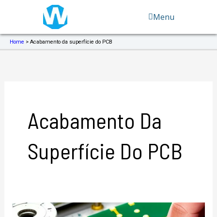
Ir
Menu
para
o
conteúdo
Home
>
Acabamento da superfície do PCB
Acabamento Da
Superfície Do PCB
Acabamento