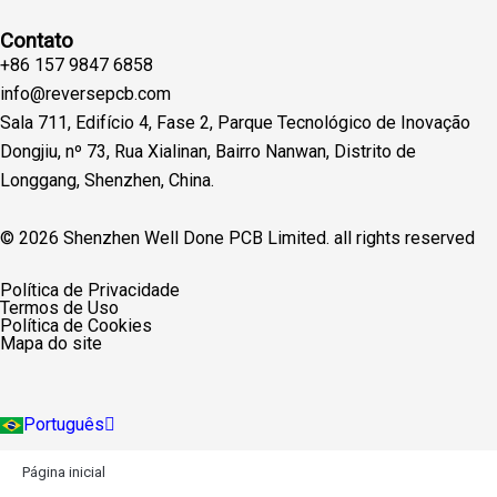
Contato
+86 157 9847 6858
info@reversepcb.com
Sala 711, Edifício 4, Fase 2, Parque Tecnológico de Inovação
Dongjiu, nº 73, Rua Xialinan, Bairro Nanwan, Distrito de
Longgang, Shenzhen, China.
© 2026 Shenzhen Well Done PCB Limited. all rights reserved
English
Política de Privacidade
Español
Termos de Uso
Deutsch
Política de Cookies
Français
Mapa do site
Русский
Italiano
Türkçe
Português
Indonesia
Página inicial