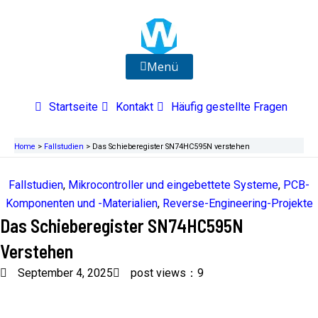
Zum
Inhalt
springen
Menü
Startseite
Kontakt
Häufig gestellte Fragen
Home
>
Fallstudien
>
Das Schieberegister SN74HC595N verstehen
Fallstudien
,
Mikrocontroller und eingebettete Systeme
,
PCB-
Komponenten und -Materialien
,
Reverse-Engineering-Projekte
Das Schieberegister SN74HC595N
Verstehen
September 4, 2025
post views：9