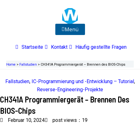
Zum
Inhalt
springen
Menü
Startseite
Kontakt
Häufig gestellte Fragen
Home
>
Fallstudien
>
CH341A Programmiergerät – Brennen des BIOS-Chips
Fallstudien
,
IC-Programmierung und -Entwicklung – Tutorial
,
Reverse-Engineering-Projekte
CH341A Programmiergerät – Brennen Des
BIOS-Chips
Februar 10, 2024
post views：19