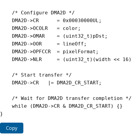
/* Configure DMA2D */
DMA2D
-
>
CR
=
0
x00030000UL
;
DMA2D
-
>
OCOLR
=
 color
;
DMA2D
-
>
OMAR
=
(
uint32_t
)
pDst
;
DMA2D
-
>
OOR
=
 lineOff
;
DMA2D
-
>
OPFCCR
=
 pixelFormat
;
DMA2D
-
>
NLR
=
(
uint32_t
)
(
width 
<<
16
)
/* Start transfer */
DMA2D
-
>
CR
|=
DMA2D_CR_START
;
/* Wait for DMA2D transfer completion */
while
(
DMA2D
-
>
CR
&
DMA2D_CR_START
)
{
}
}
Copy