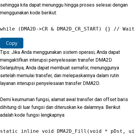
sehingga kita dapat menunggu hingga proses selesai dengan
menggunakan kode berikut:
while
(
DMA2D
-
>
CR
&
DMA2D_CR_START
)
{
}
// Wai
Copy
Tips: Jika Anda menggunakan sistem operasi, Anda dapat
mengaktifkan interupsi penyelesaian transfer DMA2D.
Selanjutnya, Anda dapat membuat semafor, menunggunya
setelah memulai transfer, dan melepaskannya dalam rutin
layanan interupsi penyelesaian transfer DMA2D.
Demi keumuman fungsi, alamat awal transfer dan offset baris
dihitung di luar fungsi dan diteruskan ke dalamnya. Berikut
adalah kode fungsi lengkapnya:
static
 inline 
void
DMA2D_Fill
(
void
*
 pDst
,
 u