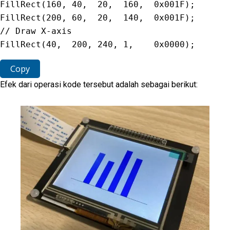
FillRect
(
160
,
40
,
20
,
160
,
0x001F
)
;
FillRect
(
200
,
60
,
20
,
140
,
0x001F
)
;
// Draw X-axis
FillRect
(
40
,
200
,
240
,
1
,
0x0000
)
;
Copy
Efek dari operasi kode tersebut adalah sebagai berikut: