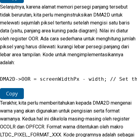
Selanjutnya, karena alamat memori persegi panjang tersebut
tidak berurutan, kita perlu menginstruksikan DMA2D untuk
melewati sejumlah piksel tertentu setelah mengisi satu baris
data (yaitu, panjang area kuning pada diagram). Nilai ini diatur
oleh register OOR. Ada cara sederhana untuk menghitung jumlah
piksel yang harus dilewati: kurangi lebar persegi panjang dari
lebar area tampilan. Kode untuk mengimplementasikannya
adalah:
DMA2D
-
>
OOR
=
 screenWidthPx 
-
 width
;
// Set t
Copy
Terakhir, kita perlu memberitahukan kepada DMA2D mengenai
warna yang akan digunakan untuk pengisian serta format
warnanya. Kedua hal ini dikelola masing-masing oleh register
OCOLR dan OPFCCR. Format warna ditentukan oleh makro
LTDC_PIXEL_FORMAT_XXX. Kode programnya adalah sebagai