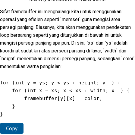
Sifat framebuffer ini menghalangi kita untuk menggunakan
operasi yang efisien seperti `memset` guna mengisi area
persegi panjang. Biasanya, kita akan menggunakan pendekatan
loop bersarang seperti yang ditunjukkan di bawah ini untuk
mengisi persegi panjang apa pun. Di sini, `xs` dan `ys` adalah
koordinat sudut kiri atas persegi panjang di layar, `width` dan
`height` menentukan dimensi persegi panjang, sedangkan `color`
menentukan warna pengisian:
for
(
int
 y 
=
 ys
;
 y 
<
 ys 
+
 height
;
 y
++
)
{
for
(
int
 x 
=
 xs
;
 x 
<
 xs 
+
 width
;
 x
++
)
{
        framebuffer
[
y
]
[
x
]
=
 color
;
}
}
Copy