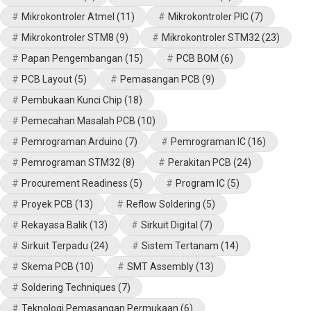
Mikrokontroler Atmel
(11)
Mikrokontroler PIC
(7)
Mikrokontroler STM8
(9)
Mikrokontroler STM32
(23)
Papan Pengembangan
(15)
PCB BOM
(6)
PCB Layout
(5)
Pemasangan PCB
(9)
Pembukaan Kunci Chip
(18)
Pemecahan Masalah PCB
(10)
Pemrograman Arduino
(7)
Pemrograman IC
(16)
Pemrograman STM32
(8)
Perakitan PCB
(24)
Procurement Readiness
(5)
Program IC
(5)
Proyek PCB
(13)
Reflow Soldering
(5)
Rekayasa Balik
(13)
Sirkuit Digital
(7)
Sirkuit Terpadu
(24)
Sistem Tertanam
(14)
Skema PCB
(10)
SMT Assembly
(13)
Soldering Techniques
(7)
Teknologi Pemasangan Permukaan
(6)