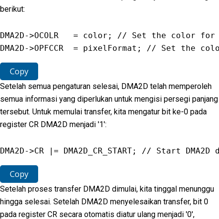
berikut:
DMA2D
-
>
OCOLR
=
 color
;
// Set the color for
DMA2D
-
>
OPFCCR
=
 pixelFormat
;
// Set the col
Copy
Setelah semua pengaturan selesai, DMA2D telah memperoleh
semua informasi yang diperlukan untuk mengisi persegi panjang
tersebut. Untuk memulai transfer, kita mengatur bit ke-0 pada
register CR DMA2D menjadi '1':
DMA2D
-
>
CR
|=
DMA2D_CR_START
;
// Start DMA2D 
Copy
Setelah proses transfer DMA2D dimulai, kita tinggal menunggu
hingga selesai. Setelah DMA2D menyelesaikan transfer, bit 0
pada register CR secara otomatis diatur ulang menjadi '0',