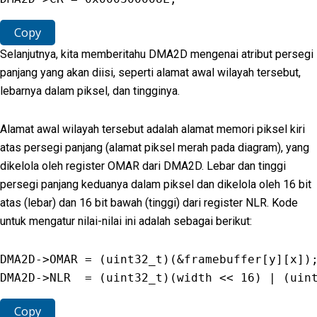
Copy
Selanjutnya, kita memberitahu DMA2D mengenai atribut persegi
panjang yang akan diisi, seperti alamat awal wilayah tersebut,
lebarnya dalam piksel, dan tingginya.
Alamat awal wilayah tersebut adalah alamat memori piksel kiri
atas persegi panjang (alamat piksel merah pada diagram), yang
dikelola oleh register OMAR dari DMA2D. Lebar dan tinggi
persegi panjang keduanya dalam piksel dan dikelola oleh 16 bit
atas (lebar) dan 16 bit bawah (tinggi) dari register NLR. Kode
untuk mengatur nilai-nilai ini adalah sebagai berikut:
DMA2D
-
>
OMAR
=
(
uint32_t
)
(
&
framebuffer
[
y
]
[
x
]
)
DMA2D
-
>
NLR
=
(
uint32_t
)
(
width 
<<
16
)
|
(
uin
Copy