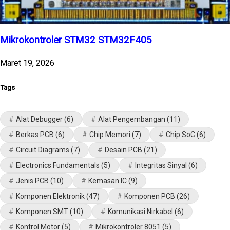
Mikrokontroler STM32 STM32F405
Maret 19, 2026
Tags
Alat Debugger
(6)
Alat Pengembangan
(11)
Berkas PCB
(6)
Chip Memori
(7)
Chip SoC
(6)
Circuit Diagrams
(7)
Desain PCB
(21)
Electronics Fundamentals
(5)
Integritas Sinyal
(6)
Jenis PCB
(10)
Kemasan IC
(9)
Komponen Elektronik
(47)
Komponen PCB
(26)
Komponen SMT
(10)
Komunikasi Nirkabel
(6)
Kontrol Motor
(5)
Mikrokontroler 8051
(5)