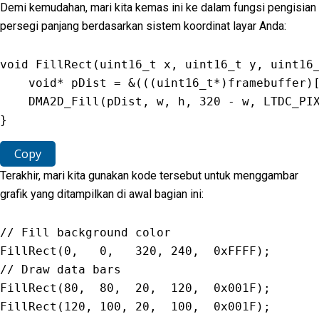
Demi kemudahan, mari kita kemas ini ke dalam fungsi pengisian
persegi panjang berdasarkan sistem koordinat layar Anda:
void
FillRect
(
uint16_t x
,
 uint16_t y
,
 uint16
void
*
 pDist 
=
&
(
(
(
uint16_t
*
)
framebuffer
)
DMA2D_Fill
(
pDist
,
 w
,
 h
,
320
-
 w
,
LTDC_PI
}
Copy
Terakhir, mari kita gunakan kode tersebut untuk menggambar
grafik yang ditampilkan di awal bagian ini:
// Fill background color
FillRect
(
0
,
0
,
320
,
240
,
0xFFFF
)
;
// Draw data bars
FillRect
(
80
,
80
,
20
,
120
,
0x001F
)
;
FillRect
(
120
,
100
,
20
,
100
,
0x001F
)
;