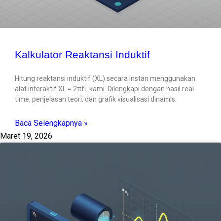
Kalkulator Reaktansi Induktif
Hitung reaktansi induktif (XL) secara instan menggunakan
alat interaktif XL = 2πfL kami. Dilengkapi dengan hasil real-
time, penjelasan teori, dan grafik visualisasi dinamis.
Baca Selengkapnya »
Maret 19, 2026