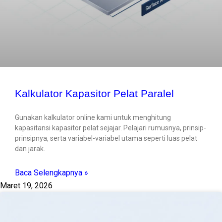
Kalkulator Kapasitor Pelat Paralel
Gunakan kalkulator online kami untuk menghitung
kapasitansi kapasitor pelat sejajar. Pelajari rumusnya, prinsip-
prinsipnya, serta variabel-variabel utama seperti luas pelat
dan jarak.
Baca Selengkapnya »
Maret 19, 2026