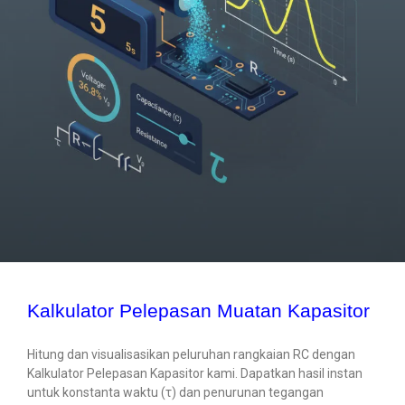
Kalkulator Pelepasan Muatan Kapasitor
Hitung dan visualisasikan peluruhan rangkaian RC dengan
Kalkulator Pelepasan Kapasitor kami. Dapatkan hasil instan
untuk konstanta waktu (τ) dan penurunan tegangan