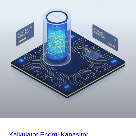
Kalkulator Energi Kapasitor