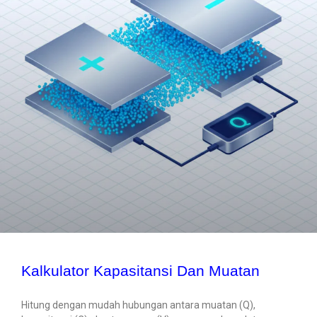
Kalkulator Kapasitansi Dan Muatan
Hitung dengan mudah hubungan antara muatan (Q),