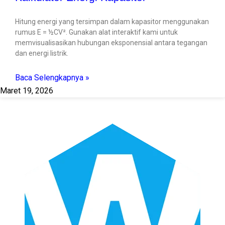
Hitung energi yang tersimpan dalam kapasitor menggunakan
rumus E = ½CV². Gunakan alat interaktif kami untuk
memvisualisasikan hubungan eksponensial antara tegangan
dan energi listrik.
Baca Selengkapnya »
Maret 19, 2026