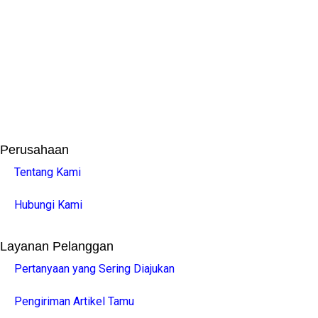
Perusahaan
Tentang Kami
Hubungi Kami
Layanan Pelanggan
Pertanyaan yang Sering Diajukan
Pengiriman Artikel Tamu