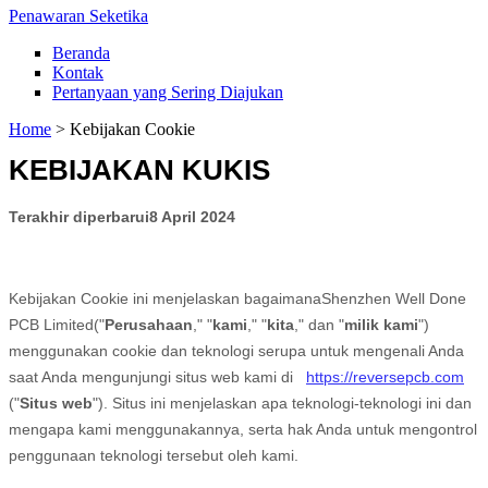
Penawaran Seketika
Beranda
Kontak
Pertanyaan yang Sering Diajukan
Home
>
Kebijakan Cookie
KEBIJAKAN KUKIS
Terakhir diperbarui
8 April 2024
Kebijakan Cookie ini menjelaskan bagaimana
Shenzhen Well Done
PCB Limited
("
Perusahaan
," "
kami
," "
kita
," dan "
milik kami
")
menggunakan cookie dan teknologi serupa untuk mengenali Anda
saat Anda mengunjungi situs web kami di
https://reversepcb.com
("
Situs web
"). Situs ini menjelaskan apa teknologi-teknologi ini dan
mengapa kami menggunakannya, serta hak Anda untuk mengontrol
penggunaan teknologi tersebut oleh kami.