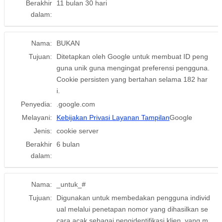
Berakhir
11 bulan 30 hari
dalam:
Nama:
BUKAN
Tujuan:
Ditetapkan oleh Google untuk membuat ID peng
guna unik guna mengingat preferensi pengguna.
Cookie persisten yang bertahan selama 182 har
i.
Penyedia:
.google.com
Melayani:
Kebijakan Privasi Layanan Tampilan
Google
Jenis:
cookie server
Berakhir
6 bulan
dalam:
Nama:
_untuk_#
Tujuan:
Digunakan untuk membedakan pengguna individ
ual melalui penetapan nomor yang dihasilkan se
cara acak sebagai pengidentifikasi klien, yang m