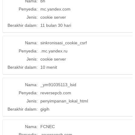
Nama:
bh
Penyedia:
mc.yandex.com
Jenis:
cookie server
Berakhir dalam:
11 bulan 30 hari
Nama:
sinkronisasi_cookie_csrf
Penyedia:
.mc.yandex.ru
Jenis:
cookie server
Berakhir dalam:
10 menit
Nama:
_ym91035113_lsid
Penyedia:
reversepcb.com
Jenis:
penyimpanan_lokal_html
Berakhir dalam:
gigih
Nama:
FCNEC
Penyedia:
.reversepcb.com