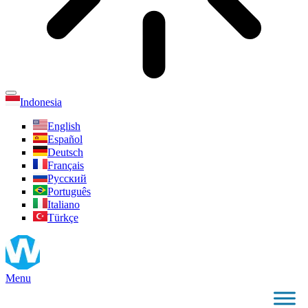
Indonesia
English
Español
Deutsch
Français
Русский
Português
Italiano
Türkçe
Menu