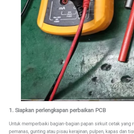
1. Siapkan perlengkapan perbaikan PCB
Untuk memperbaiki bagian-bagian papan sirkuit cetak yang ru
pemanas, gunting atau pisau kerajinan, pulpen, kapas dan tisu