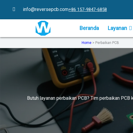
Lewati
info@reversepcb.com
+86 157-9847-6858
ke
konten
Beranda
Layanan
Home
>
Perbaikan PCB
Butuh layanan perbaikan PCB? Tim perbaikan PCB 