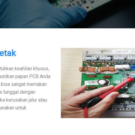
Cetak
uhkan keahlian khusus,
mastikan papan PCB Anda
uga bisa sangat memakan
s tunggal dengan
ka kerusakan jalur atau
unakan untuk