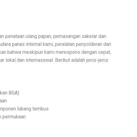
an penataan ulang papan, pemasangan sakelar dan
dara panas internal kami, peralatan penyolderan dan
stikan bahwa meskipun kami merespons dengan cepat,
kal dan internasional. Berikut adalah jenis-jenis
aikan BGA)
aan
omponen lubang tembus
n permukaan