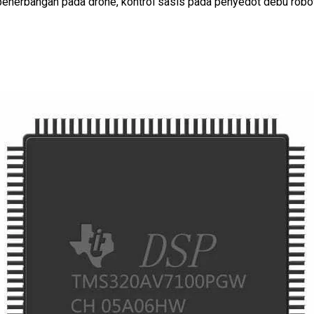
enerbangan pada drone, kontrol sasis pada penyedot debu robot