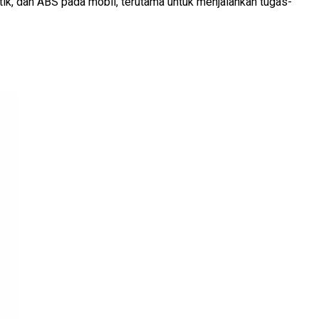
ik, dan ABS pada mobil, terutama untuk menjalankan tugas-