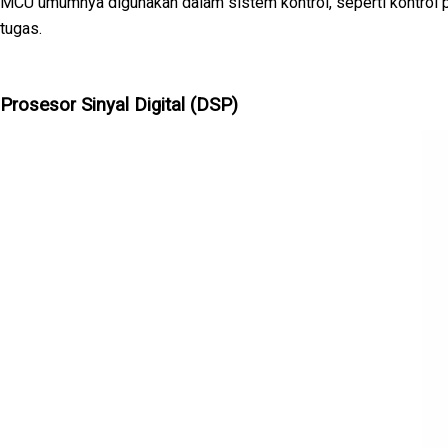
MCU umumnya digunakan dalam sistem kontrol, seperti kontrol p
tugas.
Prosesor Sinyal Digital (DSP)