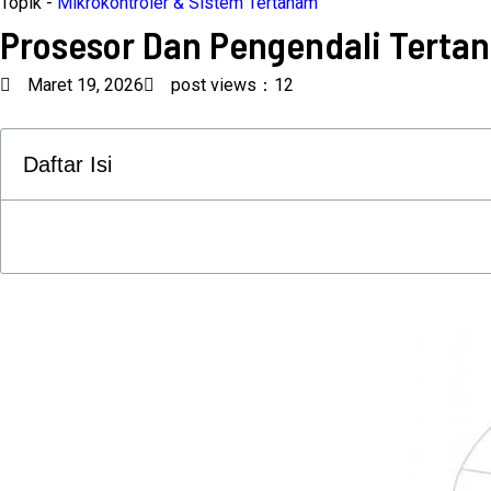
Topik -
Mikrokontroler & Sistem Tertanam
Prosesor Dan Pengendali Terta
Maret 19, 2026
post views：12
Daftar Isi