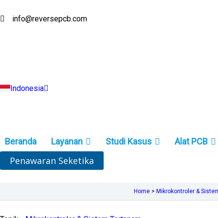
Lewati
ke
info@reversepcb.com
English
konten
Español
Deutsch
Français
Русский
Português
Italiano
Indonesia
Türkçe
Beranda
Layanan
Studi Kasus
Alat PCB
Penawaran Seketika
Home
>
Mikrokontroler & Sist