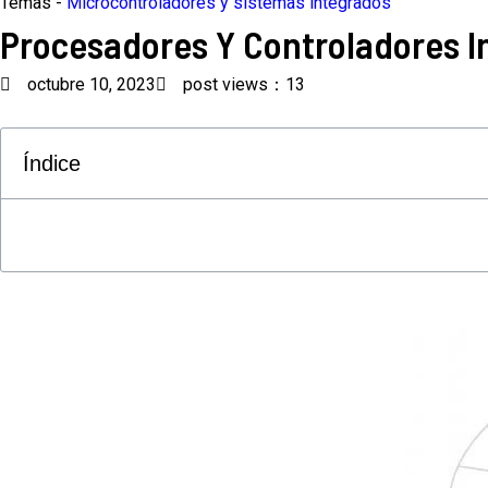
Temas -
Microcontroladores y sistemas integrados
Procesadores Y Controladores I
octubre 10, 2023
post views：13
Índice