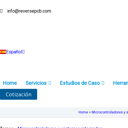
Ir
al
info@reversepcb.com
English
contenido
Deutsch
Français
Русский
Português
Italiano
Türkçe
Español
Indonesia
Home
Servicios
Estudios de Caso
Herra
Cotización
Home
>
Microcontroladores y 