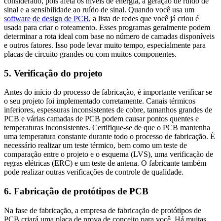
considerado, pois afeta os níveis de energia, a geração de ruído de
sinal e a sensibilidade ao ruído de sinal. Quando você usa um
software de design de PCB
, a lista de redes que você já criou é
usada para criar o roteamento. Esses programas geralmente podem
determinar a rota ideal com base no número de camadas disponíveis
e outros fatores. Isso pode levar muito tempo, especialmente para
placas de circuito grandes ou com muitos componentes.
5. Verificação do projeto
Antes do início do processo de fabricação, é importante verificar se
o seu projeto foi implementado corretamente. Canais térmicos
inferiores, espessuras inconsistentes de cobre, tamanhos grandes de
PCB e várias camadas de PCB podem causar pontos quentes e
temperaturas inconsistentes. Certifique-se de que o PCB mantenha
uma temperatura constante durante todo o processo de fabricação. É
necessário realizar um teste térmico, bem como um teste de
comparação entre o projeto e o esquema (LVS), uma verificação de
regras elétricas (ERC) e um teste de antena. O fabricante também
pode realizar outras verificações de controle de qualidade.
6. Fabricação de protótipos de PCB
Na fase de fabricação, a empresa de fabricação de protótipos de
PCB criará uma placa de prova de conceito para você. Há muitas