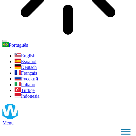
Português
English
Español
Deutsch
Français
Русский
Italiano
Türkçe
Indonesia
Menu