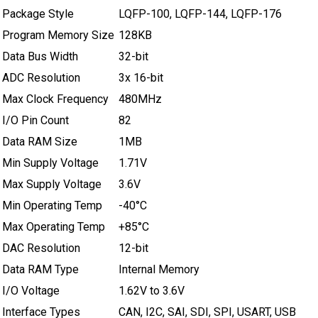
Package Style
LQFP-100, LQFP-144, LQFP-176
Program Memory Size
128KB
Data Bus Width
32-bit
ADC Resolution
3x 16-bit
Max Clock Frequency
480MHz
I/O Pin Count
82
Data RAM Size
1MB
Min Supply Voltage
1.71V
Max Supply Voltage
3.6V
Min Operating Temp
-40°C
Max Operating Temp
+85°C
DAC Resolution
12-bit
Data RAM Type
Internal Memory
I/O Voltage
1.62V to 3.6V
Interface Types
CAN, I2C, SAI, SDI, SPI, USART, USB