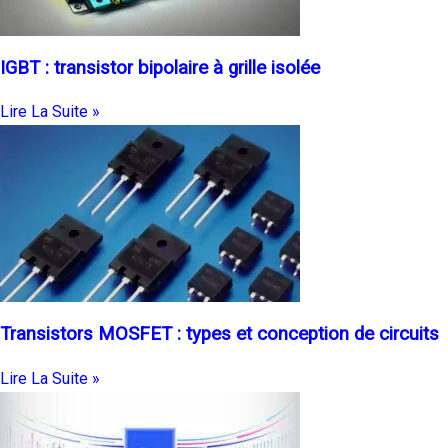
IGBT : transistor bipolaire à grille isolée
Lire La Suite »
Transistors MOSFET : types et conception de circuits
Lire La Suite »