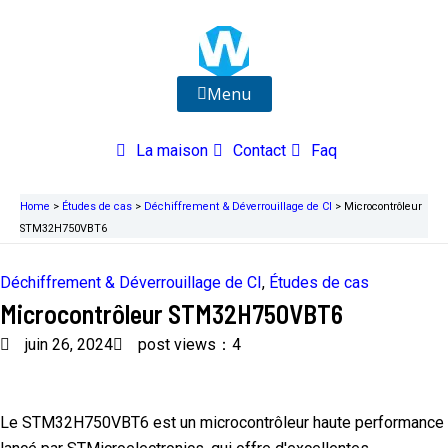
Aller
au
contenu
Menu
La maison
Contact
Faq
Home
>
Études de cas
>
Déchiffrement & Déverrouillage de CI
>
Microcontrôleur
STM32H750VBT6
Déchiffrement & Déverrouillage de CI
,
Études de cas
Microcontrôleur STM32H750VBT6
juin 26, 2024
post views：4
Le STM32H750VBT6 est un microcontrôleur haute performance