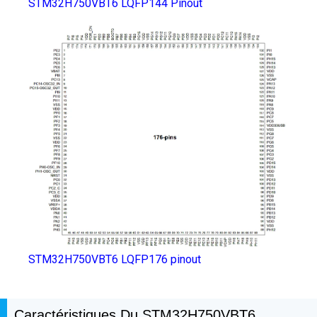
STM32H750VBT6 LQFP144 Pinout
STM32H750VBT6 LQFP176 pinout
Caractéristiques Du STM32H750VBT6