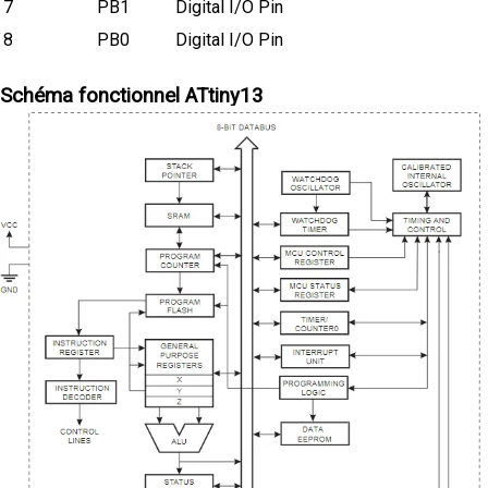
7
PB1
Digital I/O Pin
8
PB0
Digital I/O Pin
Schéma fonctionnel ATtiny13