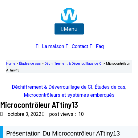
Aller
au
contenu
Menu
La maison
Contact
Faq
Home
>
Études de cas
>
Déchiffrement & Déverrouillage de CI
>
Microcontrôleur
ATtiny13
Déchiffrement & Déverrouillage de CI
,
Études de cas
,
Microcontrôleurs et systèmes embarqués
Microcontrôleur ATtiny13
octobre 3, 2022
post views：10
Présentation Du Microcontrôleur ATtiny13