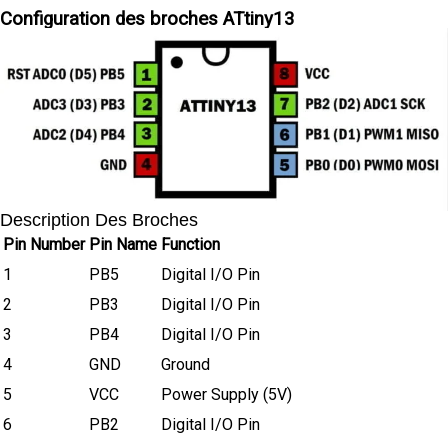
Configuration des broches ATtiny13
Description Des Broches
Pin Number
Pin Name
Function
1
PB5
Digital I/O Pin
2
PB3
Digital I/O Pin
3
PB4
Digital I/O Pin
4
GND
Ground
5
VCC
Power Supply (5V)
6
PB2
Digital I/O Pin