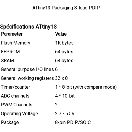
ATtiny13 Packaging 8-lead PDIP
Spécifications ATtiny13
Parameter
Value
Flash Memory
1K bytes
EEPROM
64 bytes
SRAM
64 bytes
General purpose I/O lines
6
General working registers
32 x 8
Timer/counter
1 * 8-bit (with compare mode)
ADC channels
4 * 10-bit
PWM Channels
2
Operating Voltage
2.7 - 5.5V
Package
8-pin PDIP/SOIC