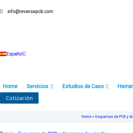
Ir
al
info@reversepcb.com
English
contenido
Deutsch
Français
Русский
Português
Italiano
Türkçe
Español
Indonesia
Home
Servicios
Estudios de Caso
Herra
Cotización
Home
>
Esquemas de PCB y di