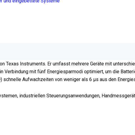
er und eingebettete Systeme
von Texas Instruments. Er umfasst mehrere Geräte mit unterschi
e in Verbindung mit fünf Energiesparmodi optimiert, um die Batt
CO) schnelle Aufwachzeiten von weniger als 6 µs aus den Energi
ystemen, industriellen Steuerungsanwendungen, Handmessgeräte