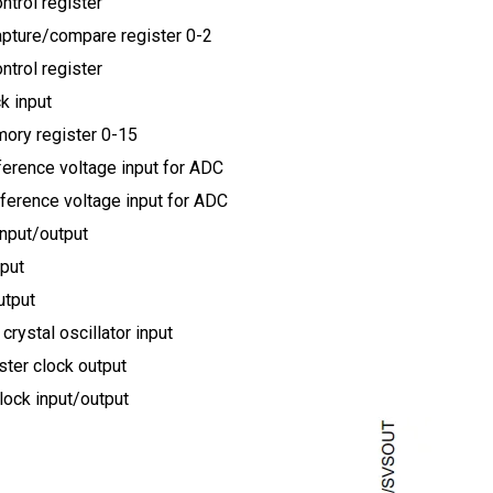
ntrol register
apture/compare register 0-2
ntrol register
k input
ry register 0-15
ference voltage input for ADC
ference voltage input for ADC
input/output
nput
utput
crystal oscillator input
ter clock output
lock input/output