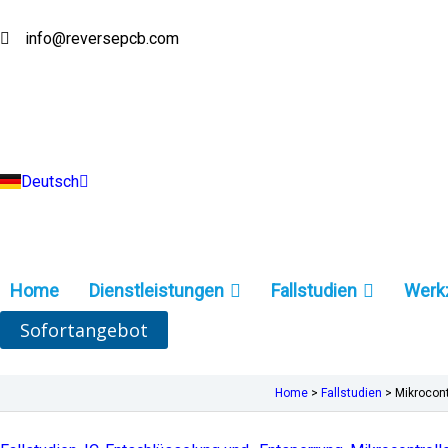
Zum
Inhalt
info@reversepcb.com
English
springen
Español
Français
Русский
Português
Italiano
Türkçe
Deutsch
Indonesia
Home
Dienstleistungen
Fallstudien
Werk
Sofortangebot
Home
>
Fallstudien
>
Mikrocon