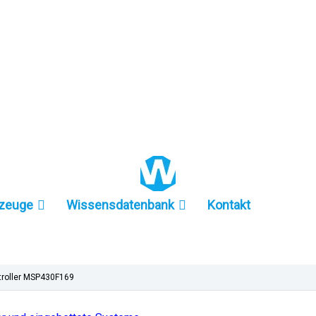
+86 157-9847-6858
zeuge
Wissensdatenbank
Kontakt
troller MSP430F169