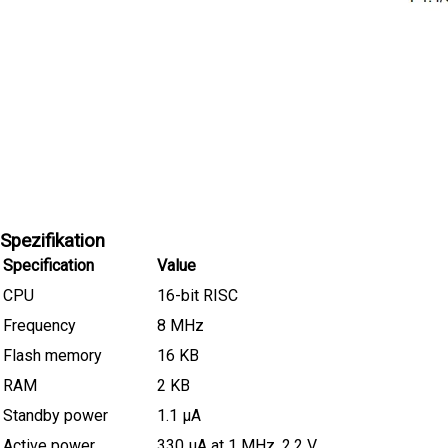
Spezifikation
Specification
Value
CPU
16-bit RISC
Frequency
8 MHz
Flash memory
16 KB
RAM
2 KB
Standby power
1.1 µA
Active power
330 µA at 1 MHz, 2.2 V