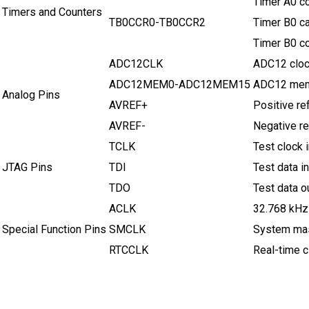
Timer A0 co
Timers and Counters
TB0CCR0-TB0CCR2
Timer B0 c
Timer B0 co
ADC12CLK
ADC12 cloc
ADC12MEM0-ADC12MEM15
ADC12 memo
Analog Pins
AVREF+
Positive re
AVREF-
Negative re
TCLK
Test clock 
JTAG Pins
TDI
Test data i
TDO
Test data o
ACLK
32.768 kHz 
Special Function Pins
SMCLK
System mas
RTCCLK
Real-time c