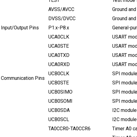
TEST
Test mode 
AVSS/AVCC
Ground and 
DVSS/DVCC
Ground and v
Input/Output Pins
P1.x-P8.x
General-pu
UCA0CLK
USART modu
UCA0STE
USART modu
UCA0TXD
USART modu
UCA0RXD
USART modu
UCB0CLK
SPI module 
Communication Pins
UCB0STE
SPI module
UCB0SIMO
SPI module 
UCB0SOMI
SPI module 
UCB0SDA
I2C module 
UCB0SCL
I2C module 
TA0CCR0-TA0CCR6
Timer A0 c