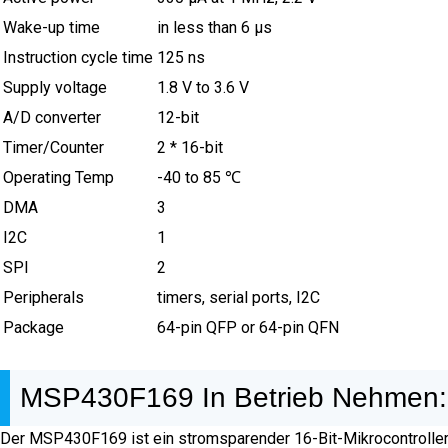
Wake-up time
in less than 6 µs
Instruction cycle time
125 ns
Supply voltage
1.8 V to 3.6 V
A/D converter
12-bit
Timer/Counter
2 * 16-bit
Operating Temp
-40 to 85 ℃
DMA
3
I2C
1
SPI
2
Peripherals
timers, serial ports, I2C
Package
64-pin QFP or 64-pin QFN
MSP430F169 In Betrieb Nehmen:
Der MSP430F169 ist ein stromsparender 16-Bit-Mikrocontroller,