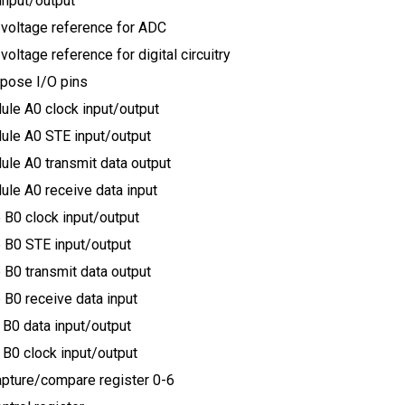
input/output
voltage reference for ADC
oltage reference for digital circuitry
rpose I/O pins
le A0 clock input/output
le A0 STE input/output
le A0 transmit data output
le A0 receive data input
B0 clock input/output
 B0 STE input/output
B0 transmit data output
B0 receive data input
B0 data input/output
B0 clock input/output
apture/compare register 0-6