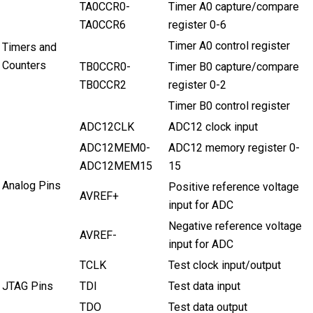
TA0CCR0-
Timer A0 capture/compare
TA0CCR6
register 0-6
Timer A0 control register
Timers and
Counters
TB0CCR0-
Timer B0 capture/compare
TB0CCR2
register 0-2
Timer B0 control register
ADC12CLK
ADC12 clock input
ADC12MEM0-
ADC12 memory register 0-
ADC12MEM15
15
Analog Pins
Positive reference voltage
AVREF+
input for ADC
Negative reference voltage
AVREF-
input for ADC
TCLK
Test clock input/output
JTAG Pins
TDI
Test data input
TDO
Test data output