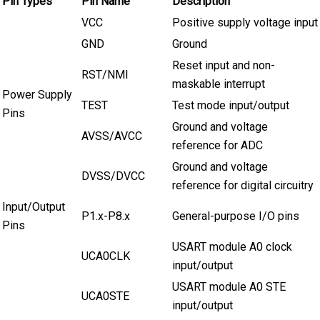
Pin Types
Pin Name
Description
VCC
Positive supply voltage input
GND
Ground
Reset input and non-
RST/NMI
maskable interrupt
Power Supply
TEST
Test mode input/output
Pins
Ground and voltage
AVSS/AVCC
reference for ADC
Ground and voltage
DVSS/DVCC
reference for digital circuitry
Input/Output
P1.x-P8.x
General-purpose I/O pins
Pins
USART module A0 clock
UCA0CLK
input/output
USART module A0 STE
UCA0STE
input/output