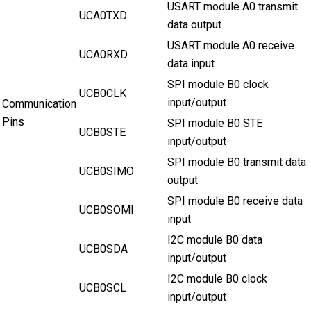
USART module A0 transmit
UCA0TXD
data output
USART module A0 receive
UCA0RXD
data input
SPI module B0 clock
UCB0CLK
input/output
Communication
Pins
SPI module B0 STE
UCB0STE
input/output
SPI module B0 transmit data
UCB0SIMO
output
SPI module B0 receive data
UCB0SOMI
input
I2C module B0 data
UCB0SDA
input/output
I2C module B0 clock
UCB0SCL
input/output