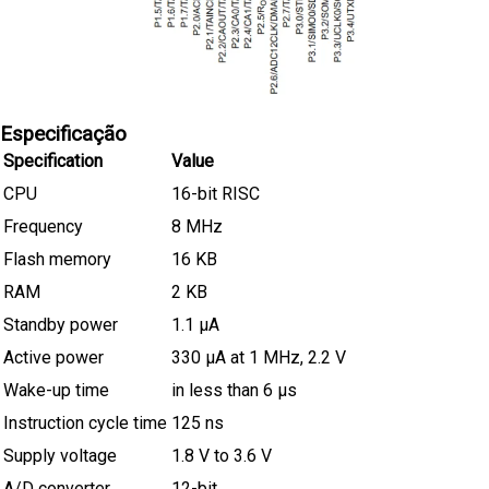
Especificação
Specification
Value
CPU
16-bit RISC
Frequency
8 MHz
Flash memory
16 KB
RAM
2 KB
Standby power
1.1 µA
Active power
330 µA at 1 MHz, 2.2 V
Wake-up time
in less than 6 µs
Instruction cycle time
125 ns
Supply voltage
1.8 V to 3.6 V
A/D converter
12-bit