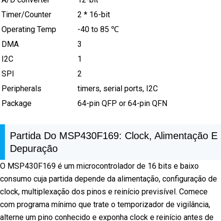
Timer/Counter
2 * 16-bit
Operating Temp
-40 to 85 ℃
DMA
3
I2C
1
SPI
2
Peripherals
timers, serial ports, I2C
Package
64-pin QFP or 64-pin QFN
Partida Do MSP430F169: Clock, Alimentação E
Depuração
O MSP430F169 é um microcontrolador de 16 bits e baixo
consumo cuja partida depende da alimentação, configuração de
clock, multiplexação dos pinos e reinício previsível. Comece
com programa mínimo que trate o temporizador de vigilância,
alterne um pino conhecido e exponha clock e reinício antes de