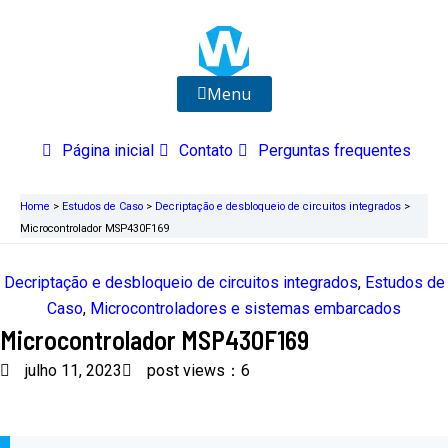
Ir
para
o
conteúdo
Menu
Página inicial
Contato
Perguntas frequentes
Home
>
Estudos de Caso
>
Decriptação e desbloqueio de circuitos integrados
>
Microcontrolador MSP430F169
Decriptação e desbloqueio de circuitos integrados
,
Estudos de
Caso
,
Microcontroladores e sistemas embarcados
Microcontrolador MSP430F169
julho 11, 2023
post views：6