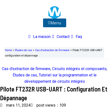
Aller
au
contenu
Menu
La maison
Contact
Faq
Home
>
Études de cas
>
Cas d'extraction de firmware
>
Pilote FT232R USB-UART :
configuration et dépannage
Cas d'extraction de firmware
,
Circuits intégrés et composants
,
Études de cas
,
Tutoriel sur la programmation et le
développement de circuits intégrés
Pilote FT232R USB-UART : Configuration Et
Dépannage
mars 11, 2024
post views：109