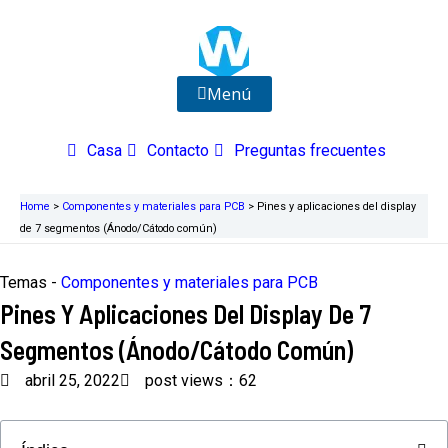
Ir
al
contenido
Menú
Casa
Contacto
Preguntas frecuentes
Home
>
Componentes y materiales para PCB
>
Pines y aplicaciones del display
de 7 segmentos (Ánodo/Cátodo común)
Temas -
Componentes y materiales para PCB
Pines Y Aplicaciones Del Display De 7
Segmentos (Ánodo/Cátodo Común)
abril 25, 2022
post views：62