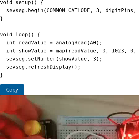
void
setup
(
)
{
  sevseg
.
begin
(
COMMON_CATHODE
,
3
,
 digitPins
,
}
void
loop
(
)
{
int
 readValue 
=
analogRead
(
A0
)
;
int
 showValue 
=
map
(
readValue
,
0
,
1023
,
0
,
  sevseg
.
setNumber
(
showValue
,
3
)
;
  sevseg
.
refreshDisplay
(
)
;
}
Copy