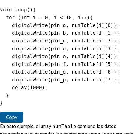
void
loop
(
)
{
for
(
int
 i 
=
0
;
 i 
<
10
;
 i
++
)
{
digitalWrite
(
pin_a
,
 numTable
[
i
]
[
0
]
)
;
digitalWrite
(
pin_b
,
 numTable
[
i
]
[
1
]
)
;
digitalWrite
(
pin_c
,
 numTable
[
i
]
[
2
]
)
;
digitalWrite
(
pin_d
,
 numTable
[
i
]
[
3
]
)
;
digitalWrite
(
pin_e
,
 numTable
[
i
]
[
4
]
)
;
digitalWrite
(
pin_f
,
 numTable
[
i
]
[
5
]
)
;
digitalWrite
(
pin_g
,
 numTable
[
i
]
[
6
]
)
;
digitalWrite
(
pin_p
,
 numTable
[
i
]
[
7
]
)
;
delay
(
1000
)
;
}
}
Copy
En este ejemplo, el array
numTable
contiene los datos