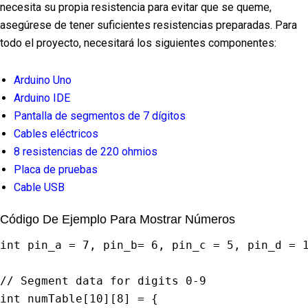
necesita su propia resistencia para evitar que se queme,
asegúrese de tener suficientes resistencias preparadas. Para
todo el proyecto, necesitará los siguientes componentes:
Arduino Uno
Arduino IDE
Pantalla de segmentos de 7 dígitos
Cables eléctricos
8 resistencias de 220 ohmios
Placa de pruebas
Cable USB
Código De Ejemplo Para Mostrar Números
int
 pin_a 
=
7
,
 pin_b
=
6
,
 pin_c 
=
5
,
 pin_d 
=
// Segment data for digits 0-9
int
 numTable
[
10
]
[
8
]
=
{