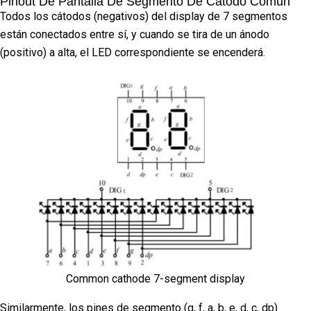
Pinout De Pantalla De Segmento De Cátodo Común
Todos los cátodos (negativos) del display de 7 segmentos
están conectados entre sí, y cuando se tira de un ánodo
(positivo) a alta, el LED correspondiente se encenderá.
Common cathode 7-segment display
Similarmente, los pines de segmento (g, f, a, b, e, d, c, dp)