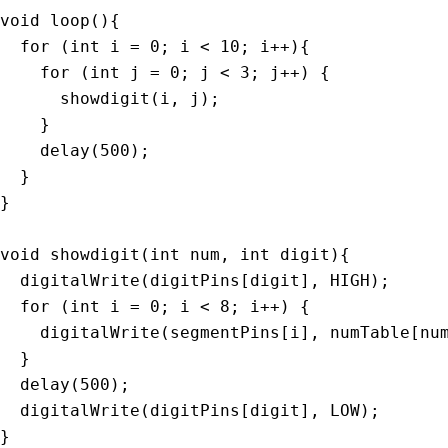
void
loop
(
)
{
for
(
int
 i 
=
0
;
 i 
<
10
;
 i
++
)
{
for
(
int
 j 
=
0
;
 j 
<
3
;
 j
++
)
{
showdigit
(
i
,
 j
)
;
}
delay
(
500
)
;
}
}
void
showdigit
(
int
 num
,
int
 digit
)
{
digitalWrite
(
digitPins
[
digit
]
,
 HIGH
)
;
for
(
int
 i 
=
0
;
 i 
<
8
;
 i
++
)
{
digitalWrite
(
segmentPins
[
i
]
,
 numTable
[
nu
}
delay
(
500
)
;
digitalWrite
(
digitPins
[
digit
]
,
 LOW
)
;
}