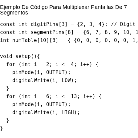
Ejemplo De Código Para Multiplexar Pantallas De 7
Segmentos
const
int
 digitPins
[
3
]
=
{
2
,
3
,
4
}
;
// Digit
const
int
 segmentPins
[
8
]
=
{
6
,
7
,
8
,
9
,
10
,
int
 numTable
[
10
]
[
8
]
=
{
{
0
,
0
,
0
,
0
,
0
,
0
,
1
void
setup
(
)
{
for
(
int
 i 
=
2
;
 i 
<=
4
;
 i
++
)
{
pinMode
(
i
,
 OUTPUT
)
;
digitalWrite
(
i
,
 LOW
)
;
}
for
(
int
 i 
=
6
;
 i 
<=
13
;
 i
++
)
{
pinMode
(
i
,
 OUTPUT
)
;
digitalWrite
(
i
,
 HIGH
)
;
}
}