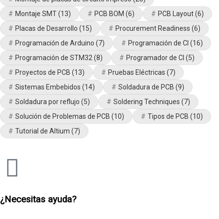
Montaje SMT
(13)
PCB BOM
(6)
PCB Layout
(6)
Placas de Desarrollo
(15)
Procurement Readiness
(6)
Programación de Arduino
(7)
Programación de CI
(16)
Programación de STM32
(8)
Programador de CI
(5)
Proyectos de PCB
(13)
Pruebas Eléctricas
(7)
Sistemas Embebidos
(14)
Soldadura de PCB
(9)
Soldadura por reflujo
(5)
Soldering Techniques
(7)
Solución de Problemas de PCB
(10)
Tipos de PCB
(10)
Tutorial de Altium
(7)
¿Necesitas ayuda?