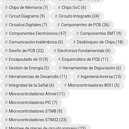
Chips de Memoria
(7)
Chips SoC
(6)
Circuit Diagrams
(9)
Circuito Integrado
(24)
Circuitos Digitales
(7)
Componentes de PCB
(26)
Componentes Electrónicos
(47)
Componentes SMT
(9)
Comunicación Inalámbrica
(6)
Desbloqueo de Chips
(18)
Diseño de PCB
(22)
Electronics Fundamentals
(6)
Encapsulado de CI
(9)
Esquemático de PCB
(11)
Gestión de Energía
(5)
Herramientas de Depuración
(6)
Herramientas de Desarrollo
(11)
Ingeniería Inversa
(13)
Integridad de la Señal
(6)
Microcontroladores 8051
(5)
Microcontroladores Atmel
(11)
Microcontroladores PIC
(7)
Microcontroladores STM8
(9)
Microcontroladores STM32
(23)
Montaje de placas de circuito impreso
(23)