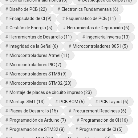
Comunicación Inalámbrica
(6)
Desbloqueo de Chips
(18)
Diseño de PCB
(22)
Electronics Fundamentals
(6)
Encapsulado de CI
(9)
Esquemático de PCB
(11)
Gestión de Energía
(5)
Herramientas de Depuración
(6)
Herramientas de Desarrollo
(11)
Ingeniería Inversa
(13)
Integridad de la Señal
(6)
Microcontroladores 8051
(5)
Microcontroladores Atmel
(11)
Microcontroladores PIC
(7)
Microcontroladores STM8
(9)
Microcontroladores STM32
(23)
Montaje de placas de circuito impreso
(23)
Montaje SMT
(13)
PCB BOM
(6)
PCB Layout
(6)
Placas de Desarrollo
(15)
Procurement Readiness
(6)
Programación de Arduino
(7)
Programación de CI
(16)
Programación de STM32
(8)
Programador de CI
(5)