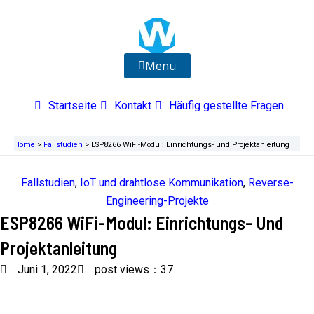
Zum
Inhalt
springen
Menü
Startseite
Kontakt
Häufig gestellte Fragen
Home
>
Fallstudien
>
ESP8266 WiFi-Modul: Einrichtungs- und Projektanleitung
Fallstudien
,
IoT und drahtlose Kommunikation
,
Reverse-
Engineering-Projekte
ESP8266 WiFi-Modul: Einrichtungs- Und
Projektanleitung
Juni 1, 2022
post views：37