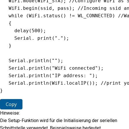
   WiFi
.
mode
(
WIFI_STA
)
;
//Configure WIFI as 
   WiFi
.
begin
(
ssid
,
 pass
)
;
//Incoming ssid a
while
(
WiFi
.
status
(
)
!=
WL_CONNECTED
)
//W
{
delay
(
500
)
;
     Serial
.
print
(
"."
)
;
}
   Serial
.
println
(
""
)
;
   Serial
.
println
(
"WiFi connected"
)
;
   Serial
.
println
(
"IP address: "
)
;
   Serial
.
println
(
WiFi
.
localIP
(
)
)
;
//print y
}
Copy
Hinweise:
Die Setup-Funktion wird für die Initialisierung der seriellen
Schnittstelle verwendet. Beispielsweise bedeutet