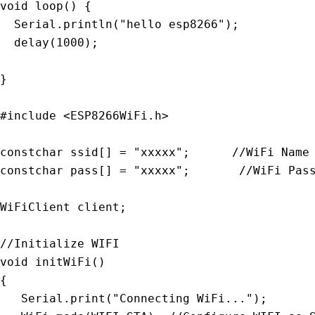
void
loop
(
)
{
  Serial
.
println
(
"hello esp8266"
)
;
delay
(
1000
)
;
}
#include 
<
ESP8266WiFi
.
h
>
constchar ssid
[
]
=
"xxxxx"
;
//WiFi Name
constchar pass
[
]
=
"xxxxx"
;
//WiFi Pas
WiFiClient client
;
//Initialize WIFI
void
initWiFi
(
)
{
   Serial
.
print
(
"Connecting WiFi..."
)
;