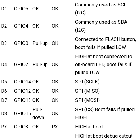
Commonly used as SCL
D1
GPIO5
OK
OK
(I2C)
Commonly used as SDA
D2
GPIO4
OK
OK
(I2C)
Connected to FLASH button,
D3
GPIO0
Pull-up
OK
boot fails if pulled LOW
HIGH at boot connected to
D4
GPIO2
Pull-up
OK
on-board LED, boot fails if
pulled LOW
D5
GPIO14
OK
OK
SPI (SCLK)
D6
GPIO12
OK
OK
SPI (MISO)
D7
GPIO13
OK
OK
SPI (MOSI)
Pull-
SPI (CS) Boot fails if pulled
D8
GPIO15
OK
down
HIGH
RX
GPIO3
OK
RX
HIGH at boot
HIGH at boot debug output