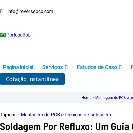
Ir
Deutsch
para
info@reversepcb.com
Français
Русский
o
Italiano
conteúdo
Türkçe
Português
Indonesia
Página inicial
Serviços
Estudos de Caso
Cotação Instantânea
Home
>
Montagem de PCB e t
Tópicos -
Montagem de PCB e técnicas de soldagem
Soldagem Por Refluxo: Um Guia