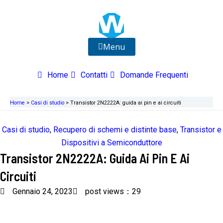
Vai
al
contenuto
Menu
Home
Contatti
Domande Frequenti
Home
>
Casi di studio
>
Transistor 2N2222A: guida ai pin e ai circuiti
Casi di studio
,
Recupero di schemi e distinte base
,
Transistor e
Dispositivi a Semiconduttore
Transistor 2N2222A: Guida Ai Pin E Ai
Circuiti
Gennaio 24, 2023
post views：29