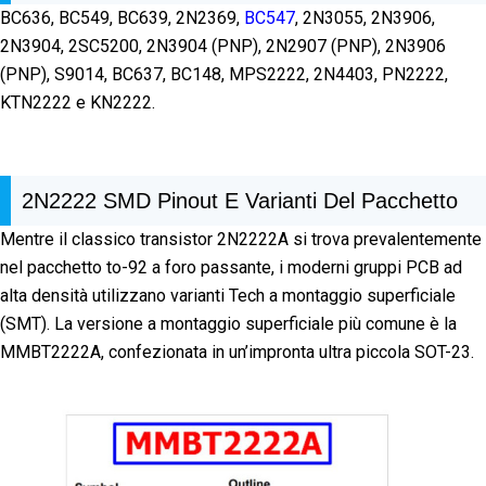
BC636, BC549, BC639, 2N2369,
BC547
, 2N3055, 2N3906,
2N3904, 2SC5200, 2N3904 (PNP), 2N2907 (PNP), 2N3906
(PNP), S9014, BC637, BC148, MPS2222, 2N4403, PN2222,
KTN2222 e KN2222.
2N2222 SMD Pinout E Varianti Del Pacchetto
Mentre il classico transistor 2N2222A si trova prevalentemente
nel pacchetto to-92 a foro passante, i moderni gruppi PCB ad
alta densità utilizzano varianti Tech a montaggio superficiale
(SMT). La versione a montaggio superficiale più comune è la
MMBT2222A, confezionata in un’impronta ultra piccola SOT-23.