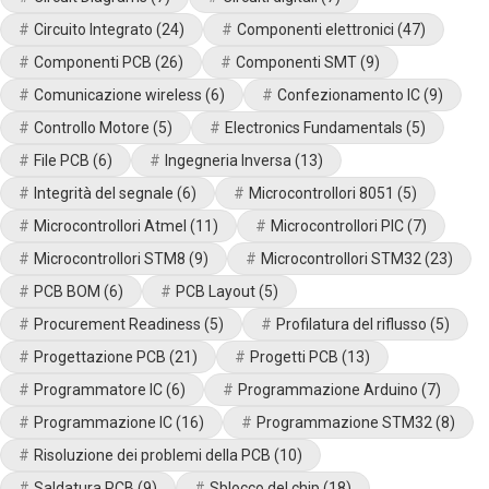
Circuito Integrato
(24)
Componenti elettronici
(47)
Componenti PCB
(26)
Componenti SMT
(9)
Comunicazione wireless
(6)
Confezionamento IC
(9)
Controllo Motore
(5)
Electronics Fundamentals
(5)
File PCB
(6)
Ingegneria Inversa
(13)
Integrità del segnale
(6)
Microcontrollori 8051
(5)
Microcontrollori Atmel
(11)
Microcontrollori PIC
(7)
Microcontrollori STM8
(9)
Microcontrollori STM32
(23)
PCB BOM
(6)
PCB Layout
(5)
Procurement Readiness
(5)
Profilatura del riflusso
(5)
Progettazione PCB
(21)
Progetti PCB
(13)
Programmatore IC
(6)
Programmazione Arduino
(7)
Programmazione IC
(16)
Programmazione STM32
(8)
Risoluzione dei problemi della PCB
(10)
Saldatura PCB
(9)
Sblocco del chip
(18)