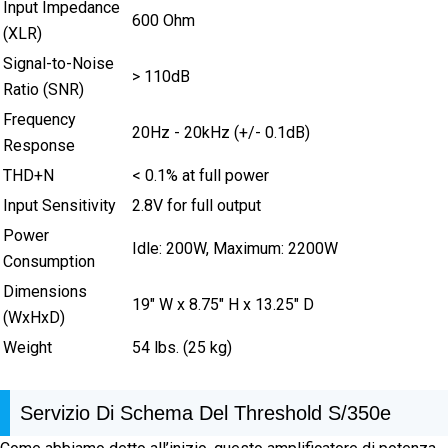
Input Impedance
600 Ohm
(XLR)
Signal-to-Noise
> 110dB
Ratio (SNR)
Frequency
20Hz - 20kHz (+/- 0.1dB)
Response
THD+N
< 0.1% at full power
Input Sensitivity
2.8V for full output
Power
Idle: 200W, Maximum: 2200W
Consumption
Dimensions
19″ W x 8.75″ H x 13.25″ D
(WxHxD)
Weight
54 lbs. (25 kg)
Servizio Di Schema Del Threshold S/350e