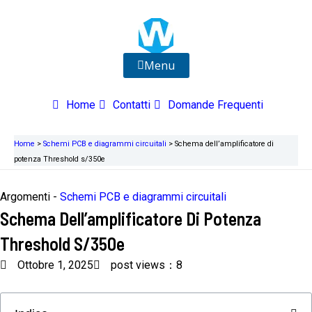
Vai
al
contenuto
Menu
Home
Contatti
Domande Frequenti
Home
>
Schemi PCB e diagrammi circuitali
>
Schema dell’amplificatore di
potenza Threshold s/350e
Argomenti -
Schemi PCB e diagrammi circuitali
Schema Dell’amplificatore Di Potenza
Threshold S/350e
Ottobre 1, 2025
post views：8