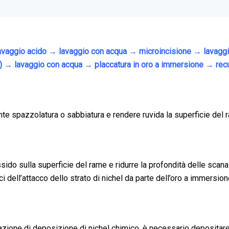
lavaggio acido → lavaggio con acqua → microincisione → lavag
P) → lavaggio con acqua → placcatura in oro a immersione → re
te spazzolatura o sabbiatura e rendere ruvida la superficie del r
sido sulla superficie del rame e ridurre la profondità delle scana
dell’attacco dello strato di nichel da parte dell’oro a immersion
azione di deposizione di nichel chimico, è necessario depositare 