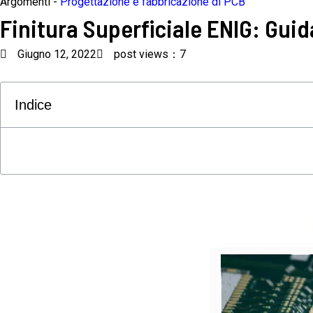
Argomenti -
Progettazione e fabbricazione di PCB
Finitura Superficiale ENIG: Guid
Giugno 12, 2022
post views：7
Indice