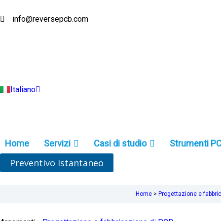
Vai
al
info@reversepcb.com
English
contenuto
Español
Deutsch
Français
Русский
Português
Türkçe
Italiano
Indonesia
Home
Servizi
Casi di studio
Strumenti P
Preventivo Istantaneo
Home
>
Progettazione e fabbri