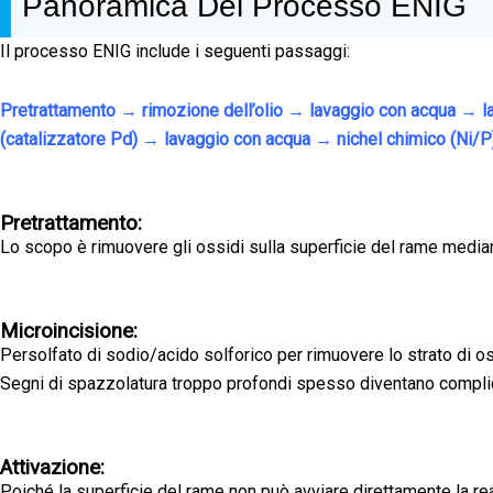
Panoramica Del Processo ENIG
Il processo ENIG include i seguenti passaggi:
Pretrattamento → rimozione dell’olio → lavaggio con acqua → 
(catalizzatore Pd) → lavaggio con acqua → nichel chimico (Ni/
Pretrattamento:
Lo scopo è rimuovere gli ossidi sulla superficie del rame median
Microincisione:
Persolfato di sodio/acido solforico per rimuovere lo strato di os
Segni di spazzolatura troppo profondi spesso diventano complici 
Attivazione:
Poiché la superficie del rame non può avviare direttamente la re