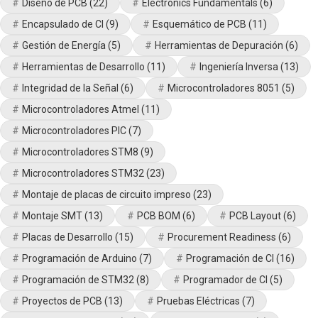
Diseño de PCB
(22)
Electronics Fundamentals
(6)
Encapsulado de CI
(9)
Esquemático de PCB
(11)
Gestión de Energía
(5)
Herramientas de Depuración
(6)
Herramientas de Desarrollo
(11)
Ingeniería Inversa
(13)
Integridad de la Señal
(6)
Microcontroladores 8051
(5)
Microcontroladores Atmel
(11)
Microcontroladores PIC
(7)
Microcontroladores STM8
(9)
Microcontroladores STM32
(23)
Montaje de placas de circuito impreso
(23)
Montaje SMT
(13)
PCB BOM
(6)
PCB Layout
(6)
Placas de Desarrollo
(15)
Procurement Readiness
(6)
Programación de Arduino
(7)
Programación de CI
(16)
Programación de STM32
(8)
Programador de CI
(5)
Proyectos de PCB
(13)
Pruebas Eléctricas
(7)