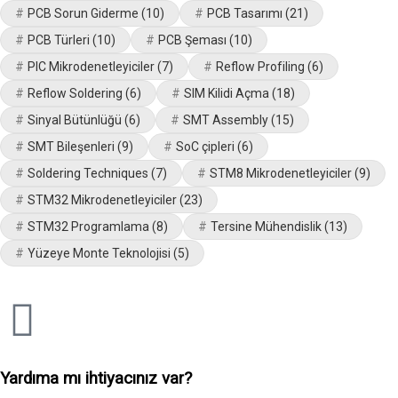
PCB Sorun Giderme
(10)
PCB Tasarımı
(21)
PCB Türleri
(10)
PCB Şeması
(10)
PIC Mikrodenetleyiciler
(7)
Reflow Profiling
(6)
Reflow Soldering
(6)
SIM Kilidi Açma
(18)
Sinyal Bütünlüğü
(6)
SMT Assembly
(15)
SMT Bileşenleri
(9)
SoC çipleri
(6)
Soldering Techniques
(7)
STM8 Mikrodenetleyiciler
(9)
STM32 Mikrodenetleyiciler
(23)
STM32 Programlama
(8)
Tersine Mühendislik
(13)
Yüzeye Monte Teknolojisi
(5)
Yardıma mı ihtiyacınız var?