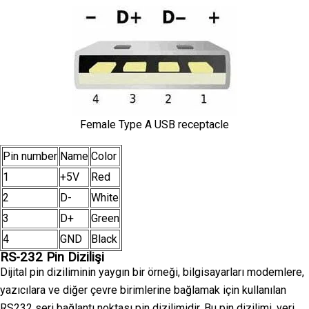
Female Type A USB receptacle
Pin number
Name
Color
1
+5V
Red
2
D-
White
3
D+
Green
4
GND
Black
RS-232 Pin Dizilişi
Dijital pin diziliminin yaygın bir örneği, bilgisayarları modemlere,
yazıcılara ve diğer çevre birimlerine bağlamak için kullanılan
RS232 seri bağlantı noktası pin dizilimidir. Bu pin dizilimi, veri