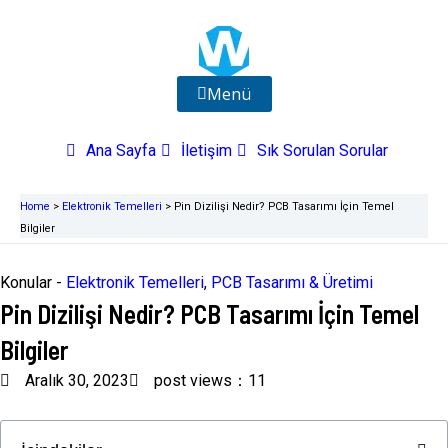
İçeriğe
atla
Menü
Ana Sayfa
İletişim
Sık Sorulan Sorular
Home
>
Elektronik Temelleri
>
Pin Dizilişi Nedir? PCB Tasarımı İçin Temel
Bilgiler
Konular -
Elektronik Temelleri
,
PCB Tasarımı & Üretimi
Pin Dizilişi Nedir? PCB Tasarımı İçin Temel
Bilgiler
Aralık 30, 2023
post views：11