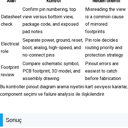
Alan
Kontrol
Neden önemli
Confirm pin numbering, top
Misreading the view
Datasheet
view versus bottom view,
is a common cause
check
package code, and exposed
of mirrored
pad notes
footprints
Separate power, ground, reset,
Pin role decides
Electrical
boot, analog, high-speed, and
routing priority and
role
no-connect pins
protection strategy
Compare schematic symbol,
Pinout errors are
Footprint
PCB footprint, 3D model, and
easiest to catch
review
assembly drawing
before fabrication
Bu kontroller pinout diagram arama niyetini kart seviyesi kararlar,
component seçimi ve failure analysis ile ilişkilendirir.
Sonuç