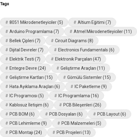
Tags
8051 Mikrodenetleyiciler
(5)
Altium Eğitimi
(7)
Arduino Programlama
(7)
Atmel Mikrodenetleyiciler
(11)
Bellek Çipleri
(7)
Circuit Diagrams
(8)
Dijital Devreler
(7)
Electronics Fundamentals
(6)
Elektrik Testi
(7)
Elektronik Parçaları
(47)
Entegre Devre
(24)
Geliştirme Araçları
(11)
Geliştirme Kartları
(15)
Gömülü Sistemler
(15)
Hata Ayıklama Araçları
(6)
IC Paketleme
(9)
IC Programcısı
(5)
IC Programlama
(16)
Kablosuz İletişim
(6)
PCB Bileşenleri
(26)
PCB BOM
(6)
PCB Dosyaları
(6)
PCB Layout
(6)
PCB Lehimleme
(9)
PCB Malzemeleri
(5)
PCB Montajı
(24)
PCB Projeleri
(13)