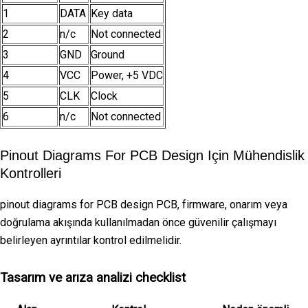
1
DATA
Key data
2
n/c
Not connected
3
GND
Ground
4
VCC
Power, +5 VDC
5
CLK
Clock
6
n/c
Not connected
Pinout Diagrams For PCB Design Için Mühendislik
Kontrolleri
pinout diagrams for PCB design PCB, firmware, onarım veya
doğrulama akışında kullanılmadan önce güvenilir çalışmayı
belirleyen ayrıntılar kontrol edilmelidir.
Tasarım ve arıza analizi checklist