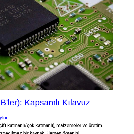
CB'ler): Kapsamlı Kılavuz
ylor
/çift katmanlı/çok katmanlı), malzemeler ve üretim.
azgeçilmez bir kaynak. Hemen öğrenin!