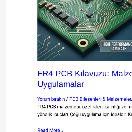
İyi
Uygulamalar
FR4 PCB Kılavuzu: Malze
Uygulamalar
Yorum bırakın
/
PCB Bileşenleri & Malzemeler
FR4 PCB malzemesi: özellikleri, kalınlığı ve mal
yönelik ipuçları. Çoğu uygulama için idealdir. 
Read More »