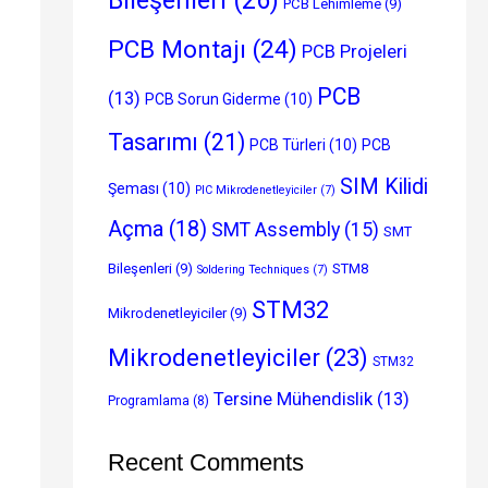
PCB Lehimleme
(9)
PCB Montajı
(24)
PCB Projeleri
PCB
(13)
PCB Sorun Giderme
(10)
Tasarımı
(21)
PCB Türleri
(10)
PCB
SIM Kilidi
Şeması
(10)
PIC Mikrodenetleyiciler
(7)
Açma
(18)
SMT Assembly
(15)
SMT
Bileşenleri
(9)
STM8
Soldering Techniques
(7)
STM32
Mikrodenetleyiciler
(9)
Mikrodenetleyiciler
(23)
STM32
Tersine Mühendislik
(13)
Programlama
(8)
Recent Comments