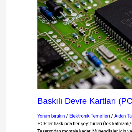
Baskılı Devre Kartları (P
Yorum bırakın
/
Elektronik Temelleri
/
Aidan Ta
PCB'ler hakkında her şey: türleri (tek katmanlı
Tasarımdan montaja kadar. Mühendisler için v