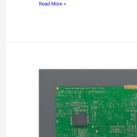
Read More »
Tek
Yüzlü
PCB'ler:
Tasarım
ve
Uygulamalar