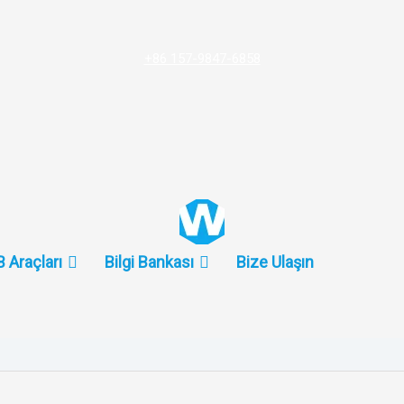
+86 157-9847-6858
 Araçları
Bilgi Bankası
Bize Ulaşın