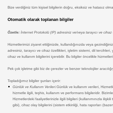
Bize verdiğiniz tüm kişisel bilgilerin doğru, eksiksiz ve hatasız olm
Otomatik olarak toplanan bilgiler
Özetle:
İnternet Protokolü (IP) adresiniz ve/veya tarayıcı ve cihaz öz
Hizmetlerimizi ziyaret ettiğinizde, kullandığınızda veya gezindiğinizde
adresiniz, tarayıcı ve cihaz özellikleri, işletim sistemi, dil tercihle
cihaz ve kullanım bilgilerini içerebilir. Bu bilgiler öncelikle hizmet
Pek çok işletme gibi biz de çerezler ve benzer teknolojiler aracılığıy
Topladığımız bilgiler şunları içerir:
Günlük ve Kullanım Verileri.
Günlük ve kullanım verileri, Hizmet
hizmetle ilgili, teşhis, kullanım ve performans bilgileridir. Bizim
Hizmetlerdeki faaliyetlerinizle ilgili bilgileri
(kullanımınızla ilişki
gibi), cihaz olay bilgilerini (sistem etkinliği, hata raporları (ba