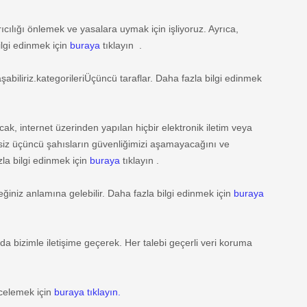
rıcılığı önlemek ve yasalara uymak için işliyoruz. Ayrıca,
bilgi edinmek için
buraya
tıklayın .
şabiliriz.
kategorileri
Üçüncü taraflar. Daha fazla bilgi edinmek
cak, internet üzerinden yapılan hiçbir elektronik iletim veya
kisiz üçüncü şahısların güvenliğimizi aşamayacağını ve
la bilgi edinmek için
buraya
tıklayın .
eceğiniz anlamına gelebilir. Daha fazla bilgi edinmek için
buraya
da bizimle iletişime geçerek. Her talebi geçerli veri koruma
ncelemek için
buraya tıklayın.