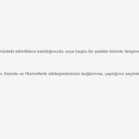
mizdeki etkinliklere katıldığınızda veya başka bir şekilde bizimle iletiş
ler, bizimle ve Hizmetlerle etkileşimlerinizin bağlamına, yaptığınız seçiml