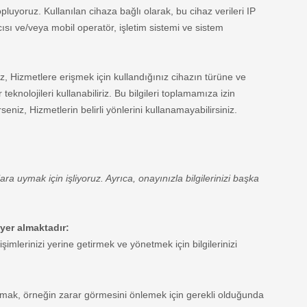
opluyoruz. Kullanılan cihaza bağlı olarak, bu cihaz verileri IP
sı ve/veya mobil operatör, işletim sistemi ve sistem
z, Hizmetlere erişmek için kullandığınız cihazın türüne ve
nolojileri kullanabiliriz. Bu bilgileri toplamamıza izin
niz, Hizmetlerin belirli yönlerini kullanamayabilirsiniz.
ra uymak için işliyoruz. Ayrıca, onayınızla bilgilerinizi başka
 yer almaktadır:
ğişimlerinizi yerine getirmek ve yönetmek için bilgilerinizi
almak, örneğin zarar görmesini önlemek için gerekli olduğunda