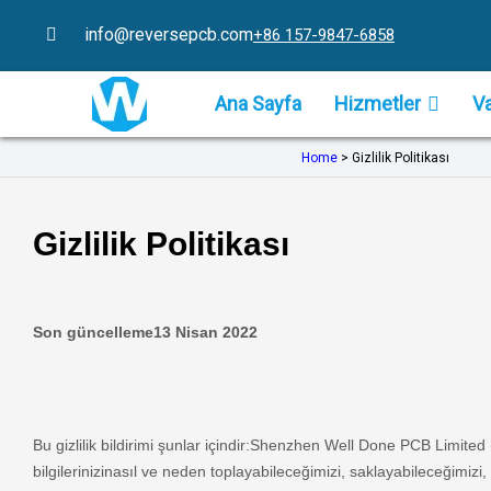
İçeriğe
info@reversepcb.com
+86 157-9847-6858
atla
Ana Sayfa
Hizmetler
Va
Home
>
Gizlilik Politikası
Gizlilik Politikası
Son güncelleme
13 Nisan 2022
Bu gizlilik bildirimi şunlar içindir:
Shenzhen Well Done PCB Limited
bilgilerinizinasıl ve neden toplayabileceğimizi, saklayabileceğimizi