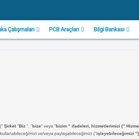
ka Çalışmaları
PCB Araçları
Bilgi Bankası
("
Şirket
"
Biz
", "
bize
" veya "
bizim " ifadeleri, hizmetlerimizi ("
Hizme
, kullanabileceğimizi ve/veya paylaşabileceğimizi ("
işleyebileceğimizi ")