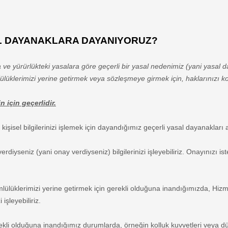
ASAL DAYANAKLARA DAYANIYORUZ?
da ve yürürlükteki yasalara göre geçerli bir yasal nedenimiz (yani yasal 
üklerimizi yerine getirmek veya sözleşmeye girmek için, haklarınızı kor
 için geçerlidir.
isel bilgilerinizi işlemek için dayandığımız geçerli yasal dayanakları aç
 verdiyseniz (yani onay verdiyseniz) bilgilerinizi işleyebiliriz. Onayınızı i
lülüklerimizi yerine getirmek için gerekli olduğuna inandığımızda, Hizm
işleyebiliriz.
kli olduğuna inandığımız durumlarda, örneğin kolluk kuvvetleri veya düz