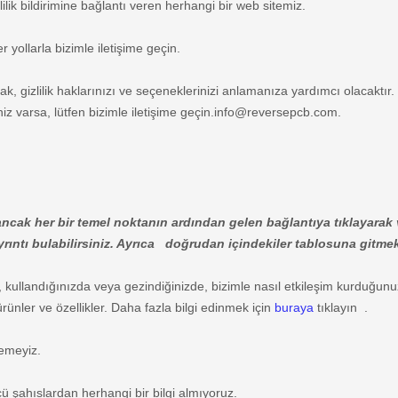
lilik bildirimine bağlantı veren herhangi bir web sitemiz.
r yollarla bizimle iletişime geçin.
umak, gizlilik haklarınızı ve seçeneklerinizi anlamanıza yardımcı olacaktır
z varsa, lütfen bizimle iletişime geçin.
info@reversepcb.com
.
r, ancak her bir temel noktanın ardından gelen bağlantıya tıklayara
ıntı bulabilirsiniz. Ayrıca
doğrudan içindekiler tablosuna gitme
, kullandığınızda veya gezindiğinizde, bizimle nasıl etkileşim kurduğunuza b
rünler ve özellikler. Daha fazla bilgi edinmek için
buraya
tıklayın .
lemeyiz.
ü şahıslardan herhangi bir bilgi almıyoruz.