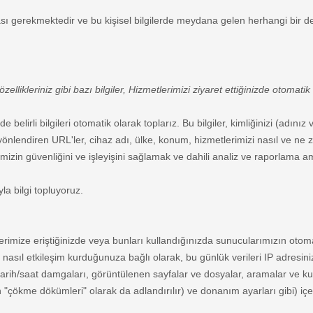
ası gerekmektedir ve bu kişisel bilgilerde meydana gelen herhangi bir deği
ellikleriniz gibi bazı bilgiler, Hizmetlerimizi ziyaret ettiğinizde otomatik
 belirli bilgileri otomatik olarak toplarız. Bu bilgiler, kimliğinizi (adınız 
ri, yönlendiren URL'ler, cihaz adı, ülke, konum, hizmetlerimizi nasıl ve ne z
lerimizin güvenliğini ve işleyişini sağlamak ve dahili analiz ve raporlama am
la bilgi topluyoruz.
lerimize eriştiğinizde veya bunları kullandığınızda sunucularımızın otom
le nasıl etkileşim kurduğunuza bağlı olarak, bu günlük verileri IP adresinizi
li tarih/saat damgaları, görüntülenen sayfalar ve dosyalar, aramalar ve kul
zen "çökme dökümleri" olarak da adlandırılır) ve donanım ayarları gibi) içer