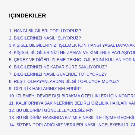
İÇİNDEKİLER
1. HANGİ BİLGİLERİ TOPLUYORUZ?
2. BİLGİLERİNİZİ NASIL İŞLİYORUZ?
3.
KİŞİSEL BİLGİLERİNİZİ İŞLEMEK İÇİN HANGİ YASAL DAYAN
4. KİŞİSEL BİLGİLERİNİZİ NE ZAMAN VE KİMLERLE PAYLAŞIY
5. ÇEREZ VE DİĞER İZLEME TEKNOLOJİLERİNİ KULLANIYOR
6. BİLGİLERİNİZİ NE KADAR SÜRE SAKLIYORUZ?
7. BİLGİLERİNİZİ NASIL GÜVENDE TUTUYORUZ?
8. REŞİT OLMAYANLARDAN BİLGİ TOPLUYOR MUYUZ?
9. GİZLİLİK HAKLARINIZ NELERDİR?
10. İZLEMEYİ DEVRE DIŞI BIRAKMA ÖZELLİKLERİ İÇİN KONT
11. KALİFORNİYA SAKİNLERİNİN BELİRLİ GİZLİLİK HAKLARI VA
12. BU BİLDİRİMİ GÜNCELLEYECEĞİZ Mİ?
13. BU BİLDİRİM HAKKINDA BİZİMLE NASIL İLETİŞİME GEÇEBİL
14. SİZDEN TOPLADIĞIMIZ VERİLERİ NASIL İNCELEYEBİLİR, G