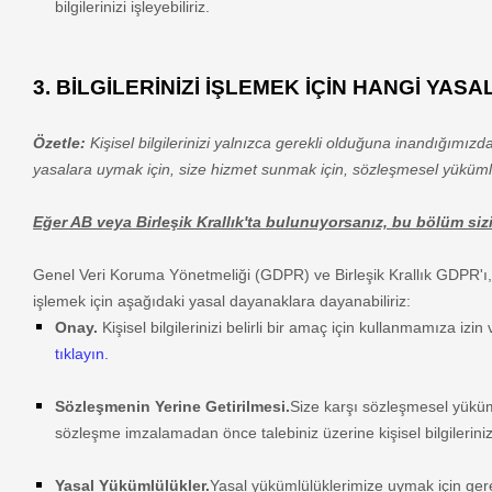
bilgilerinizi işleyebiliriz.
3. BİLGİLERİNİZİ İŞLEMEK İÇİN HANGİ Y
Özetle:
Kişisel bilgilerinizi yalnızca gerekli olduğuna inandığımız
yasalara uymak için, size hizmet sunmak için, sözleşmesel yükümlül
Eğer AB veya Birleşik Krallık'ta bulunuyorsanız, bu bölüm sizin
Genel Veri Koruma Yönetmeliği (GDPR) ve Birleşik Krallık GDPR'ı, kiş
işlemek için aşağıdaki yasal dayanaklara dayanabiliriz:
Onay.
Kişisel bilgilerinizi belirli bir amaç için kullanmamıza izin
tıklayın.
Sözleşmenin Yerine Getirilmesi.
Size karşı sözleşmesel yüküm
sözleşme imzalamadan önce talebiniz üzerine kişisel bilgilerinizi 
Yasal Yükümlülükler.
Yasal yükümlülüklerimize uymak için gere