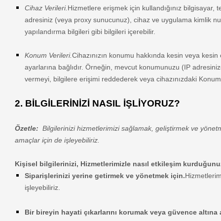
Cihaz Verileri.
Hizmetlere erişmek için kullandığınız bilgisayar, te
adresiniz (veya proxy sunucunuz), cihaz ve uygulama kimlik numa
yapılandırma bilgileri gibi bilgileri içerebilir.
Konum Verileri.
Cihazınızın konumu hakkında kesin veya kesin olm
ayarlarına bağlıdır. Örneğin, mevcut konumunuzu (IP adresinize g
vermeyi, bilgilere erişimi reddederek veya cihazınızdaki Konum a
2. BİLGİLERİNİZİ NASIL İŞLİYORUZ?
Özetle:
Bilgilerinizi hizmetlerimizi sağlamak, geliştirmek ve yönetm
amaçlar için de işleyebiliriz.
Kişisel bilgilerinizi, Hizmetlerimizle nasıl etkileşim kurduğun
Siparişlerinizi yerine getirmek ve yönetmek için.
Hizmetlerimi
işleyebiliriz.
Bir bireyin hayati çıkarlarını korumak veya güvence altına 