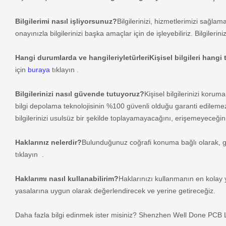
Bilgilerimi nasıl işliyorsunuz?
Bilgilerinizi, hizmetlerimizi sağla
onayınızla bilgilerinizi başka amaçlar için de işleyebiliriz. Bilgiler
Hangi durumlarda ve hangileriyle
türleri
Kişisel bilgileri hangi
için
buraya
tıklayın .
Bilgilerinizi nasıl güvende tutuyoruz?
Kişisel bilgilerinizi koru
bilgi depolama teknolojisinin %100 güvenli olduğu garanti edilemez
bilgilerinizi usulsüz bir şekilde toplayamayacağını, erişemeyeceğ
Haklarınız nelerdir?
Bulunduğunuz coğrafi konuma bağlı olarak, geçerl
tıklayın .
Haklarımı nasıl kullanabilirim?
Haklarınızı kullanmanın en kolay 
yasalarına uygun olarak değerlendirecek ve yerine getireceğiz.
Daha fazla bilgi edinmek ister misiniz?
Shenzhen Well Done PCB L