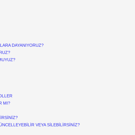
AKLARA DAYANIYORUZ?
ORUZ?
 MUYUZ?
ROLLER
R MI?
İRSİNİZ?
ÜNCELLEYEBİLİR VEYA SİLEBİLİRSİNİZ?