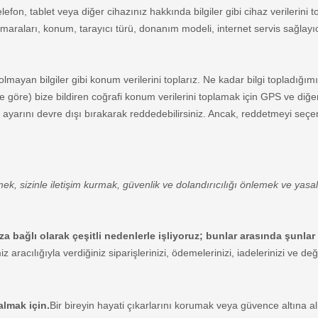
lefon, tablet veya diğer cihazınız hakkında bilgiler gibi cihaz verilerini t
raları, konum, tarayıcı türü, donanım modeli, internet servis sağlayıcı
ayan bilgiler gibi konum verilerini toplarız. Ne kadar bilgi topladığımı
öre) bize bildiren coğrafi konum verilerini toplamak için GPS ve diğer tek
yarını devre dışı bırakarak reddedebilirsiniz. Ancak, reddetmeyi seçerse
ek, sizinle iletişim kurmak, güvenlik ve dolandırıcılığı önlemek ve yasala
uza bağlı olarak çeşitli nedenlerle işliyoruz; bunlar arasında şunlar
z aracılığıyla verdiğiniz siparişlerinizi, ödemelerinizi, iadelerinizi ve de
almak için.
Bir bireyin hayati çıkarlarını korumak veya güvence altına 