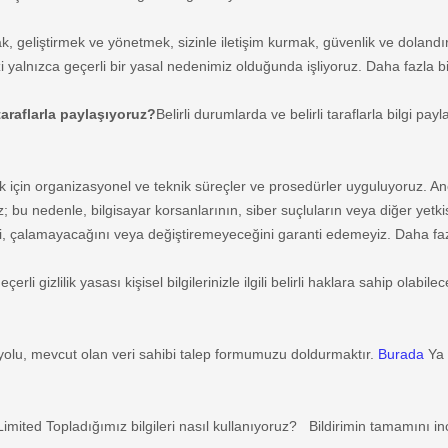
mak, geliştirmek ve yönetmek, sizinle iletişim kurmak, güvenlik ve dolandı
inizi yalnızca geçerli bir yasal nedenimiz olduğunda işliyoruz. Daha fazla 
 taraflarla paylaşıyoruz?
Belirli durumlarda ve belirli taraflarla bilgi payla
mak için organizasyonel ve teknik süreçler ve prosedürler uyguluyoruz. An
; bu nedenle, bilgisayar korsanlarının, siber suçluların veya diğer yet
ini, çalamayacağını veya değiştiremeyeceğini garanti edemeyiz. Daha faz
i gizlilik yasası kişisel bilgilerinizle ilgili belirli haklara sahip olabil
yolu, mevcut olan veri sahibi talep formumuzu doldurmaktır.
Burada
Ya 
imited
Topladığımız bilgileri nasıl kullanıyoruz?
Bildirimin tamamını i