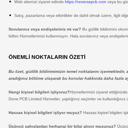
Web sitemizi ziyaret edin
de
https://reversepcb.com
veya bu giz
Satış, pazarlama veya etkinlikler de dahil olmak üzere, ilgili diğe
Sorularınız veya endişeleriniz mi var?
Bu gizlilik bildirimini ok
lütfen Hizmetlerimizi kullanmayın. Hala sorularınız veya endişelerini
ÖNEMLİ NOKTALARIN ÖZETİ
Bu özet, gizlilik bildirimimizin temel noktalarını içermektedi
aradığınız bölüme ulaşarak bu konular hakkında daha fazla ayr
Hangi kişisel bilgileri işliyoruz?
Hizmetlerimizi ziyaret ettiğinizde
Done PCB Limited
Hizmetler, yaptığınız seçimler ve kullandığınız ü
Hassas kişisel bilgileri işliyor muyuz?
Hassas kişisel bilgileri iş
Üçüncü şahıslardan herhangi bir bilgi alıyor musunuz?
Üçünc