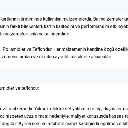
kartlarının üretiminde kullanılan malzemelerdir. Bu malzemeler gen
n farklı bileşenleri, kartın kalitesini ve performansını etkileyebi
itli malzemeleri anlamaları önemlidir.
, Poliamidler ve Teflon'dur. Her malzemenin kendine özgü özellik
menin artıları ve eksileri ayrıntılı olarak ele alınacaktır.
amidler ve teflondur.
zit malzemedir. Yüksek elektriksel yalıtım özelliği, düşük te
a nispeten ucuz olması nedeniyle, maliyet konusunda hassas tasarı
 değildir. Ayrıca nem ve rutubete maruz kaldığında eğrilme ve taba