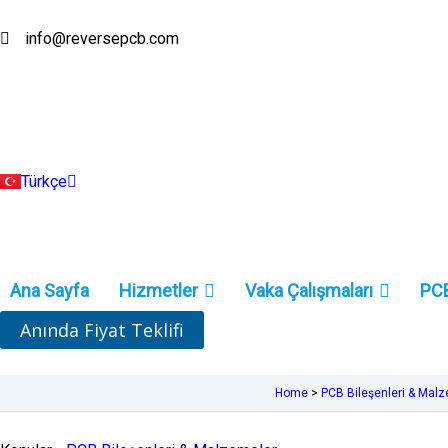
İçeriğe
atla
info@reversepcb.com
English
Español
Deutsch
Français
Русский
Português
Italiano
Türkçe
Indonesia
Ana Sayfa
Hizmetler
Vaka Çalışmaları
PCB
Anında Fiyat Teklifi
Home
>
PCB Bileşenleri & Mal