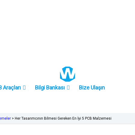
+86 157-9847-6858
 Araçları
Bilgi Bankası
Bize Ulaşın
zemeler
>
Her Tasarımcının Bilmesi Gereken En İyi 5 PCB Malzemesi