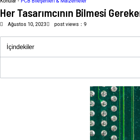
Konular -
PCB Bileşenleri & Malzemeler
Her Tasarımcının Bilmesi Gereke
Ağustos 10, 2023
post views：9
İçindekiler