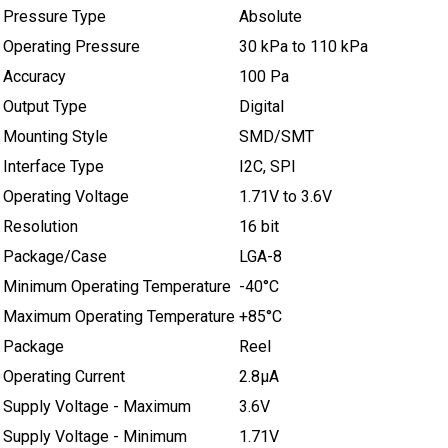
Pressure Type
Absolute
Operating Pressure
30 kPa to 110 kPa
Accuracy
100 Pa
Output Type
Digital
Mounting Style
SMD/SMT
Interface Type
I2C, SPI
Operating Voltage
1.71V to 3.6V
Resolution
16 bit
Package/Case
LGA-8
Minimum Operating Temperature
-40°C
Maximum Operating Temperature
+85°C
Package
Reel
Operating Current
2.8µA
Supply Voltage - Maximum
3.6V
Supply Voltage - Minimum
1.71V