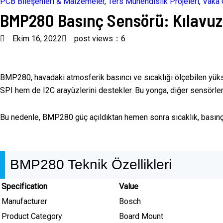
PCB Bileşenleri & Malzemeler
,
Ters Mühendislik Projeleri
,
Vaka 
BMP280 Basınç Sensörü: Kılavuz
Ekim 16, 2022
post views：6
BMP280, havadaki atmosferik basıncı ve sıcaklığı ölçebilen yüks
SPI hem de I2C arayüzlerini destekler. Bu yonga, diğer sensörle
Bu nedenle, BMP280 güç açıldıktan hemen sonra sıcaklık, basınç
BMP280 Teknik Özellikleri
Specification
Value
Manufacturer
Bosch
Product Category
Board Mount