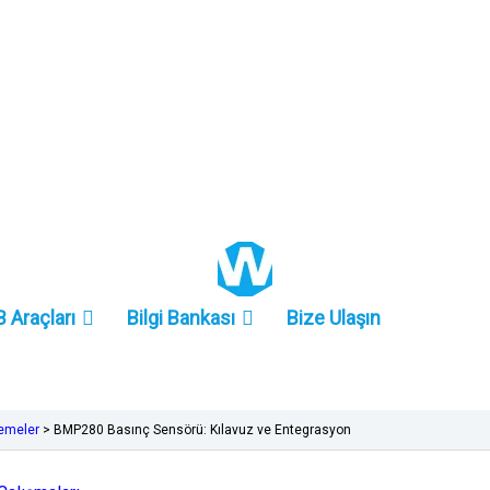
+86 157-9847-6858
 Araçları
Bilgi Bankası
Bize Ulaşın
zemeler
>
BMP280 Basınç Sensörü: Kılavuz ve Entegrasyon