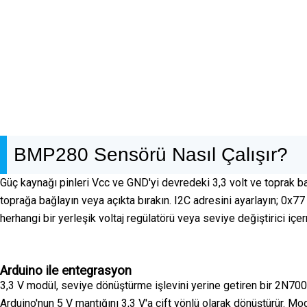
BMP280 Sensörü Nasıl Çalışır?
Güç kaynağı pinleri Vcc ve GND'yi devredeki 3,3 volt ve toprak bağ
toprağa bağlayın veya açıkta bırakın. I2C adresini ayarlayın; 0x77
herhangi bir yerleşik voltaj regülatörü veya seviye değiştirici içe
Arduino ile entegrasyon
3,3 V modül, seviye dönüştürme işlevini yerine getiren bir 2N700
Arduino'nun 5 V mantığını 3,3 V'a çift yönlü olarak dönüştürür. Mo