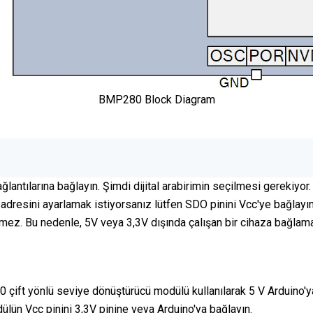
BMP280 Block Diagram
lantılarına bağlayın. Şimdi dijital arabirimin seçilmesi gerekiyor
 adresini ayarlamak istiyorsanız lütfen SDO pinini Vcc'ye bağlayın
rmez. Bu nedenle, 5V veya 3,3V dışında çalışan bir cihaza bağlamak 
0 çift yönlü seviye dönüştürücü modülü kullanılarak 5 V Arduino'y
dülün Vcc pinini 3,3V pinine veya Arduino'ya bağlayın.