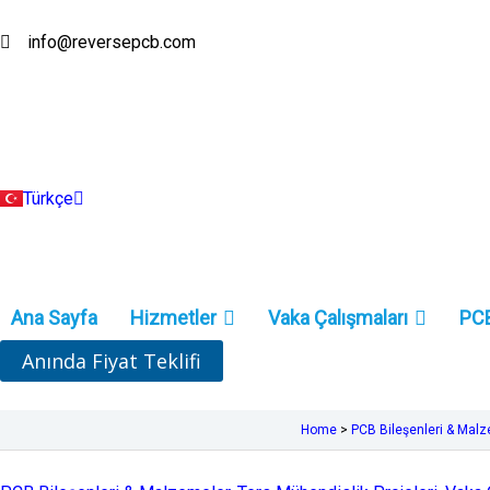
İçeriğe
atla
info@reversepcb.com
English
Español
Deutsch
Français
Русский
Português
Italiano
Türkçe
Indonesia
Ana Sayfa
Hizmetler
Vaka Çalışmaları
PCB
Anında Fiyat Teklifi
Home
>
PCB Bileşenleri & Mal