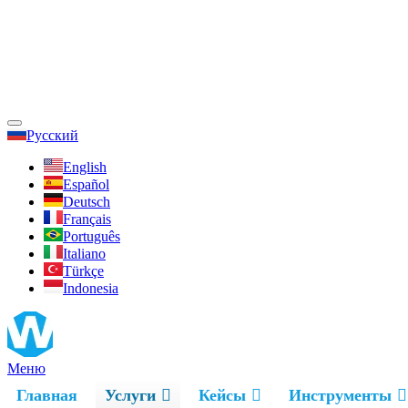
Русский
English
Español
Deutsch
Français
Português
Italiano
Türkçe
Indonesia
Меню
Главная
Услуги
Кейсы
Инструменты