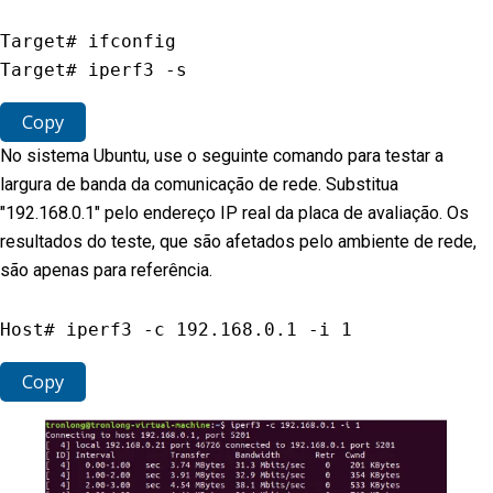
Target# ifconfig

Target# iperf3 
-
s
Copy
No sistema Ubuntu, use o seguinte comando para testar a
largura de banda da comunicação de rede. Substitua
"192.168.0.1" pelo endereço IP real da placa de avaliação. Os
resultados do teste, que são afetados pelo ambiente de rede,
são apenas para referência.
Host# iperf3 
-
c 
192.168
.0
.1
-
i 
1
Copy