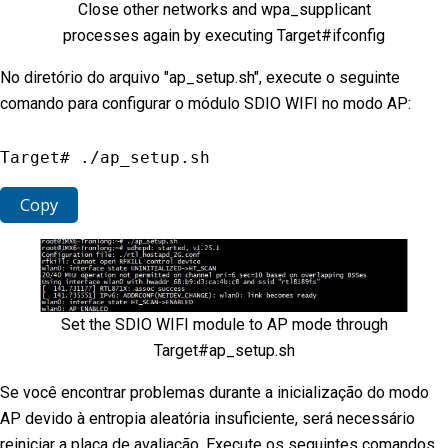
Close other networks and wpa_supplicant
processes again by executing Target#ifconfig
No diretório do arquivo "ap_setup.sh", execute o seguinte
comando para configurar o módulo SDIO WIFI no modo AP:
Target# 
.
/
ap_setup
.
sh
Copy
Set the SDIO WIFI module to AP mode through
Target#ap_setup.sh
Se você encontrar problemas durante a inicialização do modo
AP devido à entropia aleatória insuficiente, será necessário
reiniciar a placa de avaliação. Execute os seguintes comandos