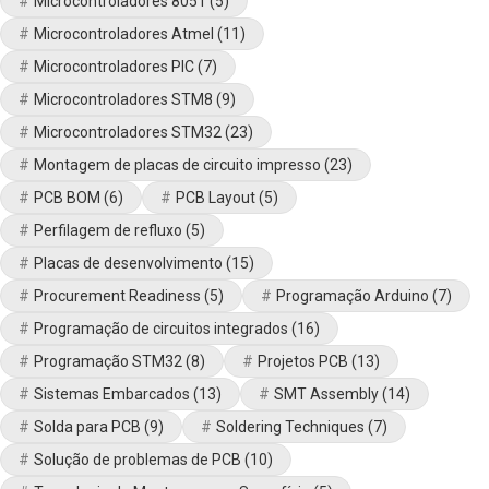
Microcontroladores 8051
(5)
Microcontroladores Atmel
(11)
Microcontroladores PIC
(7)
Microcontroladores STM8
(9)
Microcontroladores STM32
(23)
Montagem de placas de circuito impresso
(23)
PCB BOM
(6)
PCB Layout
(5)
Perfilagem de refluxo
(5)
Placas de desenvolvimento
(15)
Procurement Readiness
(5)
Programação Arduino
(7)
Programação de circuitos integrados
(16)
Programação STM32
(8)
Projetos PCB
(13)
Sistemas Embarcados
(13)
SMT Assembly
(14)
Solda para PCB
(9)
Soldering Techniques
(7)
Solução de problemas de PCB
(10)