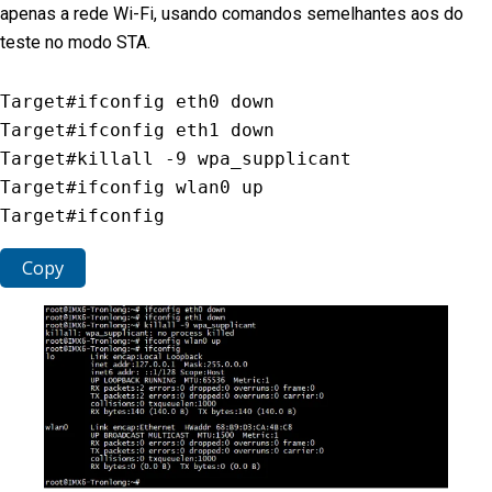
apenas a rede Wi-Fi, usando comandos semelhantes aos do
teste no modo STA.
Target#ifconfig eth0 down

Target#ifconfig eth1 down

Target#killall 
-
9
 wpa_supplicant

Target#ifconfig wlan0 up

Target#ifconfig
Copy