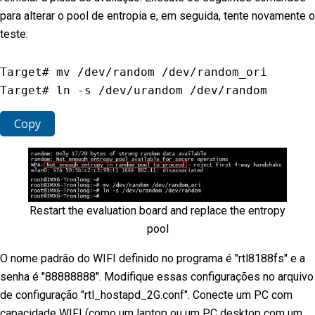
para alterar o pool de entropia e, em seguida, tente novamente o
teste:
Target# mv 
/
dev
/
random 
/
dev
/
random_ori

Target# ln 
-
s 
/
dev
/
urandom 
/
dev
/
random
Copy
Restart the evaluation board and replace the entropy
pool
O nome padrão do WIFI definido no programa é "rtl8188fs" e a
senha é "88888888". Modifique essas configurações no arquivo
de configuração "rtl_hostapd_2G.conf". Conecte um PC com
capacidade WIFI (como um laptop ou um PC desktop com um