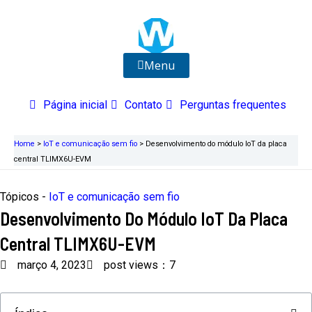
Ir
para
o
conteúdo
Menu
Página inicial
Contato
Perguntas frequentes
Home
>
IoT e comunicação sem fio
>
Desenvolvimento do módulo IoT da placa
central TLIMX6U-EVM
Tópicos -
IoT e comunicação sem fio
Desenvolvimento Do Módulo IoT Da Placa
Central TLIMX6U-EVM
março 4, 2023
post views：7