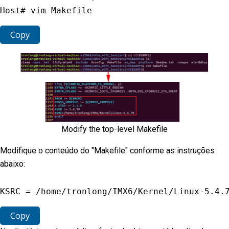
Host# vim Makefile
Copy
Modify the top-level Makefile
Modifique o conteúdo do "Makefile" conforme as instruções
abaixo:
KSRC
=
/
home
/
tronlong
/
IMX6
/
Kernel
/
Linux
-
5.4
.
Copy