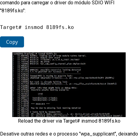
comando para carregar o driver do módulo SDIO WIFI
"8189fs.ko":
Target# insmod 
8189
fs
.
ko
Copy
Reload the driver via Target# insmod 8189fs.ko
Desative outras redes e o processo "wpa_supplicant", deixando