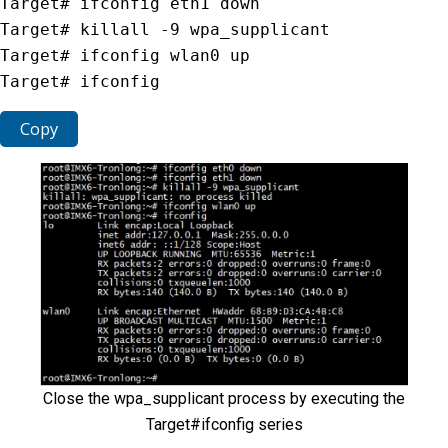
Target# ifconfig eth1 down

Target# killall 
-
9
 wpa_supplicant

Target# ifconfig wlan0 up

Target# ifconfig
Copy
Close the wpa_supplicant process by executing the
Target#ifconfig series