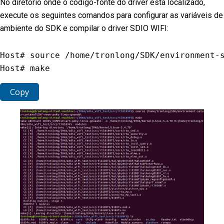
No diretório onde o código-fonte do driver está localizado,
execute os seguintes comandos para configurar as variáveis de
ambiente do SDK e compilar o driver SDIO WIFI:
Host# source 
/
home
/
tronlong
/
SDK
/
environment
-
Host# make
Copy