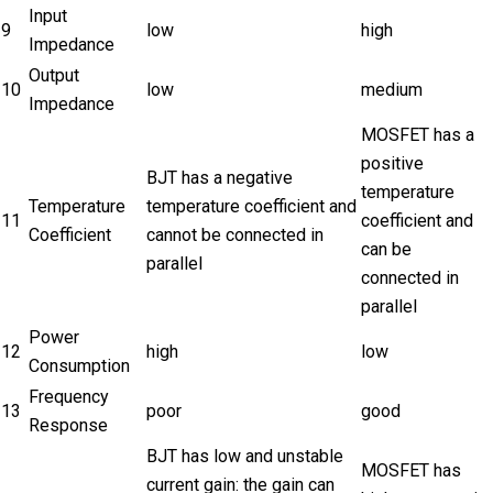
Input
9
low
high
Impedance
Output
10
low
medium
Impedance
MOSFET has a
positive
BJT has a negative
temperature
Temperature
temperature coefficient and
11
coefficient and
Coefficient
cannot be connected in
can be
parallel
connected in
parallel
Power
12
high
low
Consumption
Frequency
13
poor
good
Response
BJT has low and unstable
MOSFET has
current gain: the gain can