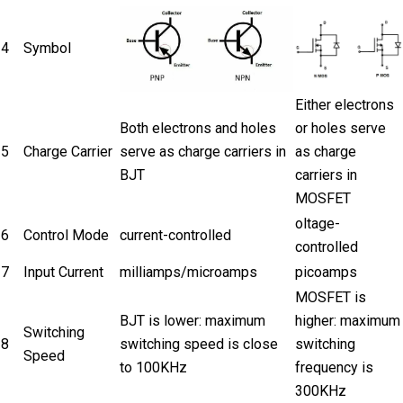
4
Symbol
Either electrons
Both electrons and holes
or holes serve
5
Charge Carrier
serve as charge carriers in
as charge
BJT
carriers in
MOSFET
oltage-
6
Control Mode
current-controlled
controlled
7
Input Current
milliamps/microamps
picoamps
MOSFET is
BJT is lower: maximum
higher: maximum
Switching
8
switching speed is close
switching
Speed
to 100KHz
frequency is
300KHz