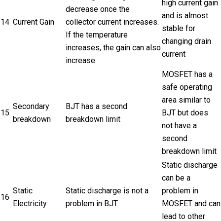
high current gain
decrease once the
and is almost
14
Current Gain
collector current increases.
stable for
If the temperature
changing drain
increases, the gain can also
current
increase
MOSFET has a
safe operating
area similar to
Secondary
BJT has a second
15
BJT but does
breakdown
breakdown limit
not have a
second
breakdown limit
Static discharge
can be a
Static
Static discharge is not a
problem in
16
Electricity
problem in BJT
MOSFET and can
lead to other