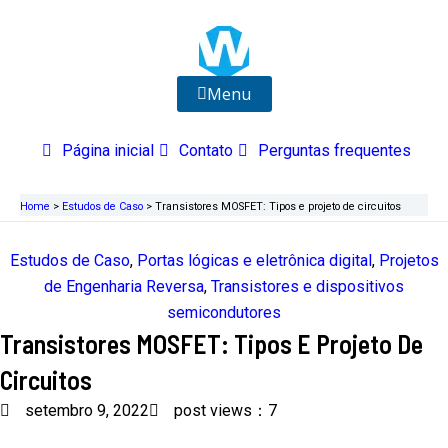
Ir
para
o
conteúdo
Menu
Página inicial
Contato
Perguntas frequentes
Home
>
Estudos de Caso
>
Transistores MOSFET: Tipos e projeto de circuitos
Estudos de Caso
,
Portas lógicas e eletrônica digital
,
Projetos
de Engenharia Reversa
,
Transistores e dispositivos
semicondutores
Transistores MOSFET: Tipos E Projeto De
Circuitos
setembro 9, 2022
post views：7