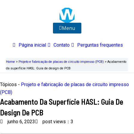
Ir
para
o
conteúdo
Menu
Página inicial
Contato
Perguntas frequentes
Home
>
Projeto e fabricação de placas de circuito impresso (PCB)
>
Acabamento
da superfície HASL: Guia de design de PCB
Tópicos -
Projeto e fabricação de placas de circuito impresso
(PCB)
Acabamento Da Superfície HASL: Guia De
Design De PCB
junho 6, 2023
post views：3