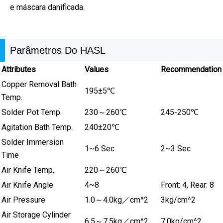
e máscara danificada.
Parâmetros Do HASL
Attributes
Values
Recommendation
Copper Removal Bath
195±5℃
Temp.
Solder Pot Temp.
230～260℃
245-250℃
Agitation Bath Temp.
240±20℃
Solder Immersion
1~6 Sec
2~3 Sec
Time
Air Knife Temp.
220～260℃
Air Knife Angle
4~8
Front: 4, Rear: 8
Air Pressure
1.0～4.0kg／cm^2
3kg/cm^2
Air Storage Cylinder
6.5～7.5kg／cm^2
7.0kg/cm^2