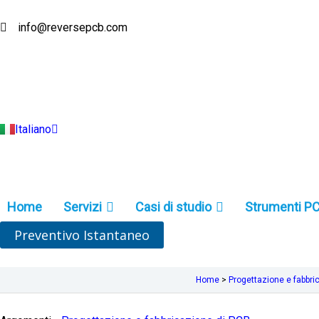
Vai
al
info@reversepcb.com
English
contenuto
Español
Deutsch
Français
Русский
Português
Türkçe
Italiano
Indonesia
Home
Servizi
Casi di studio
Strumenti P
Preventivo Istantaneo
Home
>
Progettazione e fabbri