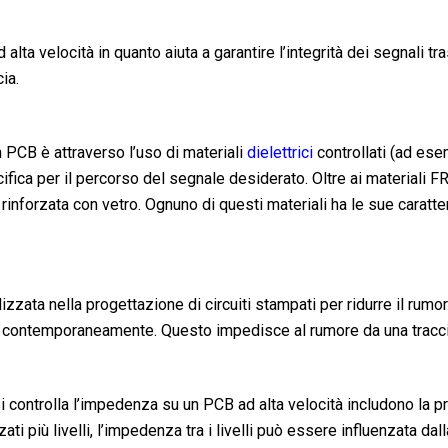
d alta velocità in quanto aiuta a garantire l’integrità dei segnal
ia.
 PCB è attraverso l’uso di materiali
dielettrici
controllati (ad ese
ca per il percorso del segnale desiderato. Oltre ai materiali FR4
inforzata con vetro. Ognuno di questi materiali ha le sue carat
zzata nella progettazione di circuiti stampati per ridurre il rumor
 contemporaneamente. Questo impedisce al rumore da una traccia di
i controlla l’impedenza su un PCB ad alta velocità includono la p
zzati più livelli, l’impedenza tra i livelli può essere influenzata 