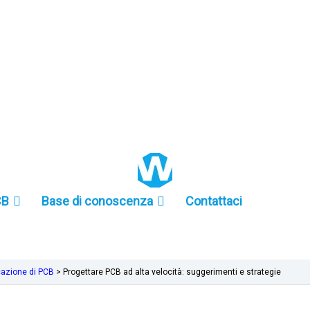
+86 157-9847-6858
CB
Base di conoscenza
Contattaci
cazione di PCB
>
Progettare PCB ad alta velocità: suggerimenti e strategie