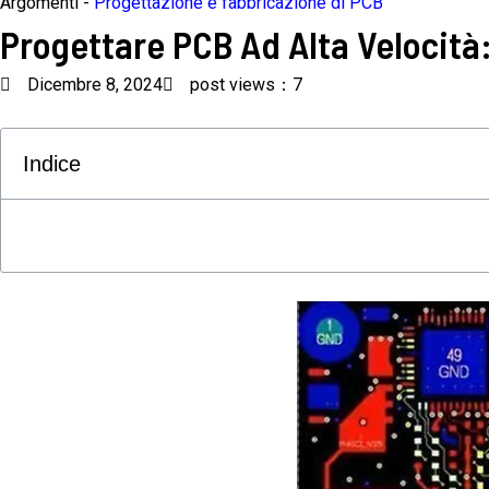
Argomenti -
Progettazione e fabbricazione di PCB
Progettare PCB Ad Alta Velocità
Dicembre 8, 2024
post views：7
Indice