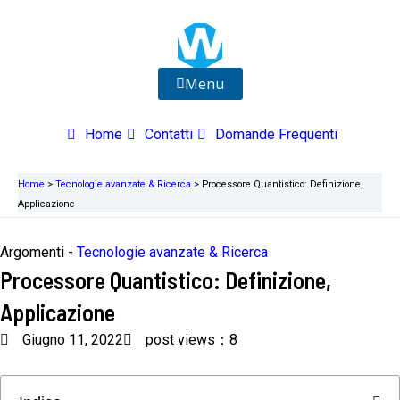
Vai
al
contenuto
Menu
Home
Contatti
Domande Frequenti
Home
>
Tecnologie avanzate & Ricerca
>
Processore Quantistico: Definizione,
Applicazione
Argomenti -
Tecnologie avanzate & Ricerca
Processore Quantistico: Definizione,
Applicazione
Giugno 11, 2022
post views：8