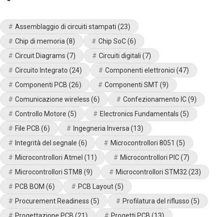
Assemblaggio di circuiti stampati
(23)
Chip di memoria
(8)
Chip SoC
(6)
Circuit Diagrams
(7)
Circuiti digitali
(7)
Circuito Integrato
(24)
Componenti elettronici
(47)
Componenti PCB
(26)
Componenti SMT
(9)
Comunicazione wireless
(6)
Confezionamento IC
(9)
Controllo Motore
(5)
Electronics Fundamentals
(5)
File PCB
(6)
Ingegneria Inversa
(13)
Integrità del segnale
(6)
Microcontrollori 8051
(5)
Microcontrollori Atmel
(11)
Microcontrollori PIC
(7)
Microcontrollori STM8
(9)
Microcontrollori STM32
(23)
PCB BOM
(6)
PCB Layout
(5)
Procurement Readiness
(5)
Profilatura del riflusso
(5)
Progettazione PCB
(21)
Progetti PCB
(13)