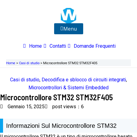
Vai
al
contenuto
Menu
Home
Contatti
Domande Frequenti
Home
>
Casi di studio
>
Microcontrollore STM32 STM32F405
Casi di studio
,
Decodifica e sblocco di circuiti integrati
,
Microcontrollori & Sistemi Embedded
Microcontrollore STM32 STM32F405
Gennaio 15, 2025
post views：6
Informazioni Sul Microcontrollore STM32
Il microcontrollore STM32 è un tipo di microcontrollore basato