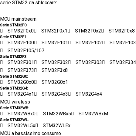
serie STM32 da sbloccare:
MCU mainstream
Serie STM32F0:
STM32F0x0
STM32F0x1
STM32F0x2
STM32F0x8
Serie STM32F1:
STM32F100
STM32F101
STM32F102
STM32F103
STM32F105/107
Serie STM32F3:
STM32F301
STM32F302
STM32F303
STM32F334
STM32F373
STM32F3x8
Serie STM32G0:
STM32G0x0
STM32G0x1
Serie STM32G4:
STM32G4x1
STM32G4x3
STM32G4x4
MCU wireless
Serie STM32WB:
STM32WBx0
STM32WBx5
STM32WBxM
Serie STM32WL:
STM32WL5x
STM32WLEx
MCU a bassissimo consumo