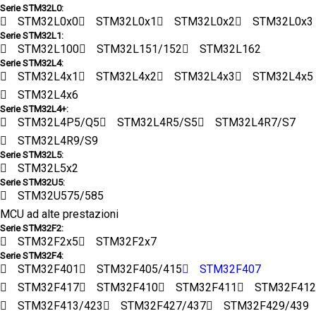
Serie STM32L0:
STM32L0x0
STM32L0x1
STM32L0x2
STM32L0x3
Serie STM32L1:
STM32L100
STM32L151/152
STM32L162
Serie STM32L4:
STM32L4x1
STM32L4x2
STM32L4x3
STM32L4x5
STM32L4x6
Serie STM32L4+:
STM32L4P5/Q5
STM32L4R5/S5
STM32L4R7/S7
STM32L4R9/S9
Serie STM32L5:
STM32L5x2
Serie STM32U5:
STM32U575/585
MCU ad alte prestazioni
Serie STM32F2:
STM32F2x5
STM32F2x7
Serie STM32F4:
STM32F401
STM32F405/415
STM32F407
STM32F417
STM32F410
STM32F411
STM32F412
STM32F413/423
STM32F427/437
STM32F429/439