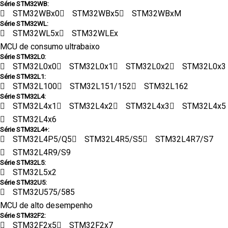
Série STM32WB:
STM32WBx0
STM32WBx5
STM32WBxM
Série STM32WL:
STM32WL5x
STM32WLEx
MCU de consumo ultrabaixo
Série STM32L0:
STM32L0x0
STM32L0x1
STM32L0x2
STM32L0x3
Série STM32L1:
STM32L100
STM32L151/152
STM32L162
Série STM32L4:
STM32L4x1
STM32L4x2
STM32L4x3
STM32L4x5
STM32L4x6
Série STM32L4+:
STM32L4P5/Q5
STM32L4R5/S5
STM32L4R7/S7
STM32L4R9/S9
Série STM32L5:
STM32L5x2
Série STM32U5:
STM32U575/585
MCU de alto desempenho
Série STM32F2:
STM32F2x5
STM32F2x7