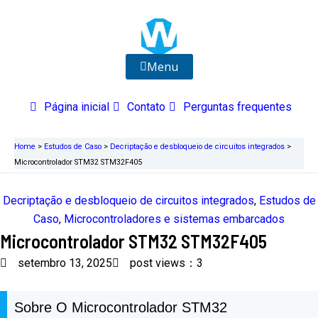
Ir
para
o
conteúdo
Menu
Página inicial
Contato
Perguntas frequentes
Home
>
Estudos de Caso
>
Decriptação e desbloqueio de circuitos integrados
>
Microcontrolador STM32 STM32F405
Decriptação e desbloqueio de circuitos integrados
,
Estudos de
Caso
,
Microcontroladores e sistemas embarcados
Microcontrolador STM32 STM32F405
setembro 13, 2025
post views：3
Sobre O Microcontrolador STM32