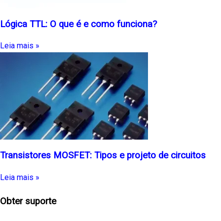
Lógica TTL: O que é e como funciona?
Leia mais »
Transistores MOSFET: Tipos e projeto de circuitos
Leia mais »
Obter suporte