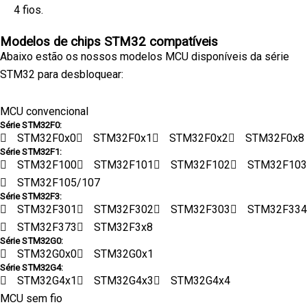
4 fios.
Modelos de chips STM32 compatíveis
Abaixo estão os nossos modelos MCU disponíveis da série
STM32 para desbloquear:
MCU convencional
Série STM32F0:
STM32F0x0
STM32F0x1
STM32F0x2
STM32F0x8
Série STM32F1:
STM32F100
STM32F101
STM32F102
STM32F103
STM32F105/107
Série STM32F3:
STM32F301
STM32F302
STM32F303
STM32F334
STM32F373
STM32F3x8
Série STM32G0:
STM32G0x0
STM32G0x1
Série STM32G4:
STM32G4x1
STM32G4x3
STM32G4x4
MCU sem fio