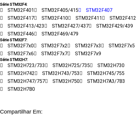
Série STM32F4:
STM32F401
STM32F405/415
STM32F407
STM32F417
STM32F410
STM32F411
STM32F412
STM32F413/423
STM32F427/437
STM32F429/439
STM32F446
STM32F469/479
Série STM32F7:
STM32F7x0
STM32F7x2
STM32F7x3
STM32F7x5
STM32F7x6
STM32F7x7
STM32F7x9
Série STM32H7:
STM32H723/733
STM32H725/735
STM32H730
STM32H742
STM32H743/753
STM32H745/755
STM32H747/757
STM32H750
STM32H7A3/7B3
STM32H7B0
Compartilhar Em: