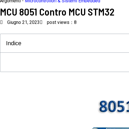
Argomenti -
Microcontrollori & Sistemi Embedded
MCU 8051 Contro MCU STM32
Giugno 21, 2023
post views：8
Indice