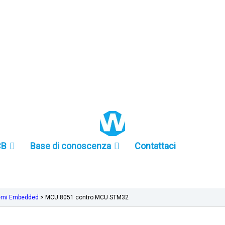
+86 157-9847-6858
CB
Base di conoscenza
Contattaci
stemi Embedded
>
MCU 8051 contro MCU STM32