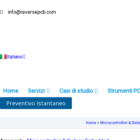
Vai
al
info@reversepcb.com
English
contenuto
Español
Deutsch
Français
Русский
Português
Türkçe
Italiano
Indonesia
Home
Servizi
Casi di studio
Strumenti P
Preventivo Istantaneo
Home
>
Microcontrollori & Si