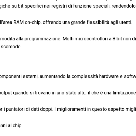
che su bit specifici nei registri di funzione speciali, rendendolo
ll’area RAM on-chip, offrendo una grande flessibilità agli utenti.
omodità alla programmazione. Molti microcontrollori a 8 bit non d
re scomodo.
componenti esterni, aumentando la complessità hardware e softw
utput quando si trovano in uno stato alto, il che è una limitazione
er i puntatori di dati doppi. I miglioramenti in questo aspetto m
ni al chip.