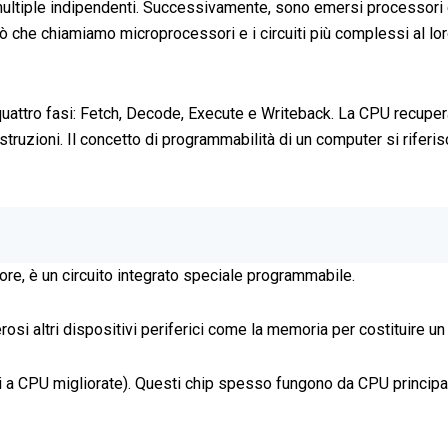
multiple indipendenti. Successivamente, sono emersi processori cen
he chiamiamo microprocessori e i circuiti più complessi al loro 
attro fasi: Fetch, Decode, Execute e Writeback. La CPU recupera l
e istruzioni. Il concetto di programmabilità di un computer si rif
e, è un circuito integrato speciale programmabile.
 altri dispositivi periferici come la memoria per costituire un
 a CPU migliorate). Questi chip spesso fungono da CPU principale