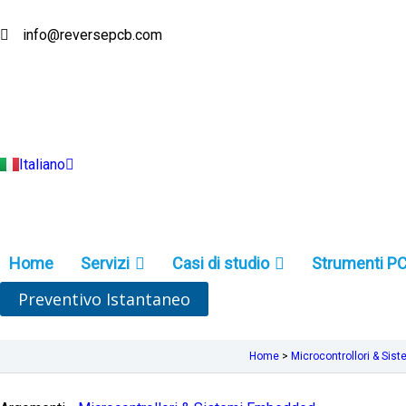
Vai
al
info@reversepcb.com
English
contenuto
Español
Deutsch
Français
Русский
Português
Türkçe
Italiano
Indonesia
Home
Servizi
Casi di studio
Strumenti P
Preventivo Istantaneo
Home
>
Microcontrollori & Si