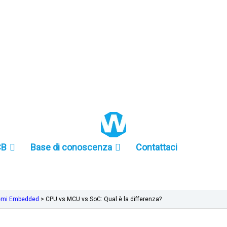
+86 157-9847-6858
CB
Base di conoscenza
Contattaci
stemi Embedded
>
CPU vs MCU vs SoC: Qual è la differenza?