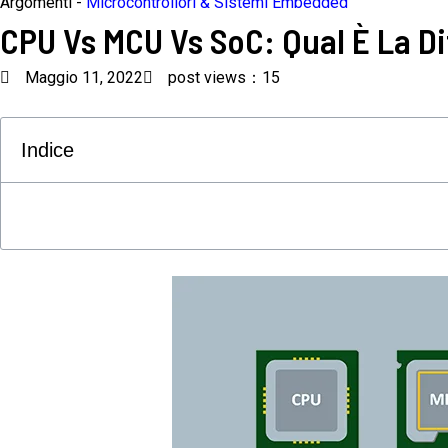
Argomenti -
Microcontrollori & Sistemi Embedded
CPU Vs MCU Vs SoC: Qual È La D
Maggio 11, 2022
post views：15
Indice