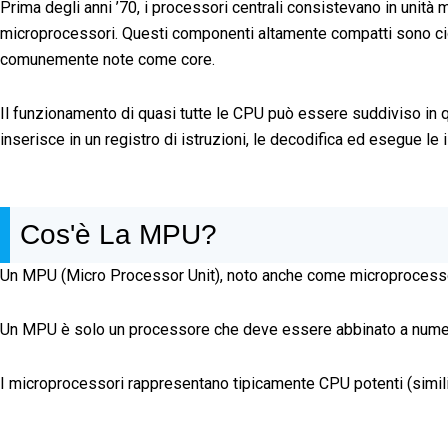
Prima degli anni ’70, i processori centrali consistevano in unità 
microprocessori. Questi componenti altamente compatti sono ciò c
comunemente note come core.
Il funzionamento di quasi tutte le CPU può essere suddiviso in qu
inserisce in un registro di istruzioni, le decodifica ed esegue l
Cos'è La MPU?
Un MPU (Micro Processor Unit), noto anche come microprocessor
Un MPU è solo un processore che deve essere abbinato a numerosi
I microprocessori rappresentano tipicamente CPU potenti (simili