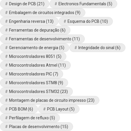
Design de PCB
(21)
Electronics Fundamentals
(5)
Embalagem de circuitos integrados
(9)
Engenharia reversa
(13)
Esquema do PCB
(10)
Ferramentas de depuração
(6)
Ferramentas de desenvolvimento
(11)
Gerenciamento de energia
(5)
Integridade do sinal
(6)
Microcontroladores 8051
(5)
Microcontroladores Atmel
(11)
Microcontroladores PIC
(7)
Microcontroladores STM8
(9)
Microcontroladores STM32
(23)
Montagem de placas de circuito impresso
(23)
PCB BOM
(6)
PCB Layout
(5)
Perfilagem de refluxo
(5)
Placas de desenvolvimento
(15)