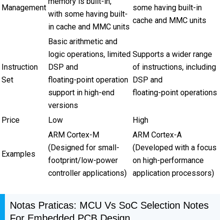
memory is built-in,
Management
some having built-in
with some having built-
cache and MMC units
in cache and MMC units
Basic arithmetic and
logic operations, limited
Supports a wider range
Instruction
DSP and
of instructions, including
Set
floating-point operation
DSP and
support in high-end
floating-point operations
versions
Price
Low
High
ARM Cortex-M
ARM Cortex-A
(Designed for small-
(Developed with a focus
Examples
footprint/low-power
on high-performance
controller applications)
application processors)
Notas Praticas: MCU Vs SoC Selection Notes
For Embedded PCB Design