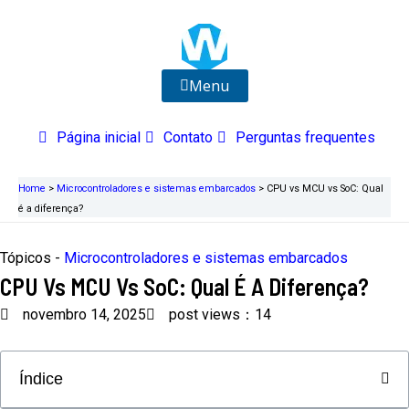
Ir
para
o
conteúdo
Menu
Página inicial
Contato
Perguntas frequentes
Home
>
Microcontroladores e sistemas embarcados
>
CPU vs MCU vs SoC: Qual
é a diferença?
Tópicos -
Microcontroladores e sistemas embarcados
CPU Vs MCU Vs SoC: Qual É A Diferença?
novembro 14, 2025
post views：14
Índice