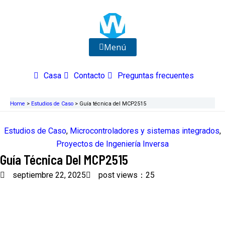
Ir
al
contenido
Menú
Casa
Contacto
Preguntas frecuentes
Home
>
Estudios de Caso
>
Guía técnica del MCP2515
Estudios de Caso
,
Microcontroladores y sistemas integrados
,
Proyectos de Ingeniería Inversa
Guía Técnica Del MCP2515
septiembre 22, 2025
post views：25