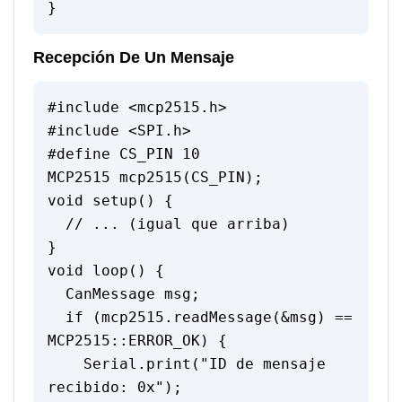
}
Recepción De Un Mensaje
#include <mcp2515.h>

#include <SPI.h>

#define CS_PIN 10

MCP2515 mcp2515(CS_PIN);

void setup() {

  // ... (igual que arriba)

}

void loop() {

  CanMessage msg;

  if (mcp2515.readMessage(&msg) == 
MCP2515::ERROR_OK) {

    Serial.print("ID de mensaje 
recibido: 0x");
