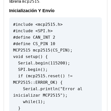
librería
mcp2515
.
Inicialización Y Envío
#include <mcp2515.h>

#include <SPI.h>

#define CAN_INT 2

#define CS_PIN 10

MCP2515 mcp2515(CS_PIN);

void setup() {

  Serial.begin(115200);

  SPI.begin();

  if (mcp2515.reset() != 
MCP2515::ERROR_OK) {

    Serial.println("Error al 
inicializar MCP2515");

    while(1);

  }
