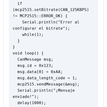
  if 
(mcp2515.setBitrate(CAN_125KBPS) 
!= MCP2515::ERROR_OK) {

    Serial.println("Error al 
configurar el bitrate");

    while(1);

  }

}

void loop() {

  CanMessage msg;

  msg.id = 0x123;

  msg.data[0] = 0xAA;

  msg.data_length_code = 1;

  mcp2515.sendMessage(&msg);

  Serial.println("¡Mensaje 
enviado!");

  delay(1000);
