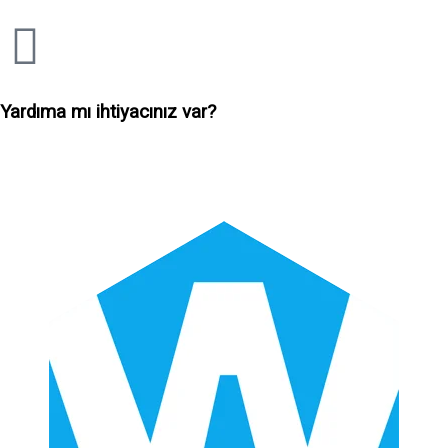
Yardıma mı ihtiyacınız var?