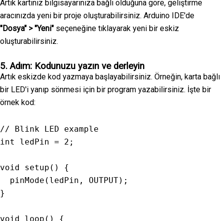
Artık kartınız bilgisayarınıza bağlı olduğuna göre, geliştirme
aracınızda yeni bir proje oluşturabilirsiniz. Arduino IDE'de
"Dosya" > "Yeni"
seçeneğine tıklayarak yeni bir eskiz
oluşturabilirsiniz.
5. Adım: Kodunuzu yazın ve derleyin
Artık eskizde kod yazmaya başlayabilirsiniz. Örneğin, karta bağlı
bir LED'i yanıp sönmesi için bir program yazabilirsiniz. İşte bir
örnek kod:
// Blink LED example
int ledPin 
=
2
;
void
setup
(
)
{
pinMode
(
ledPin
,
OUTPUT
)
;
}
void
loop
(
)
{