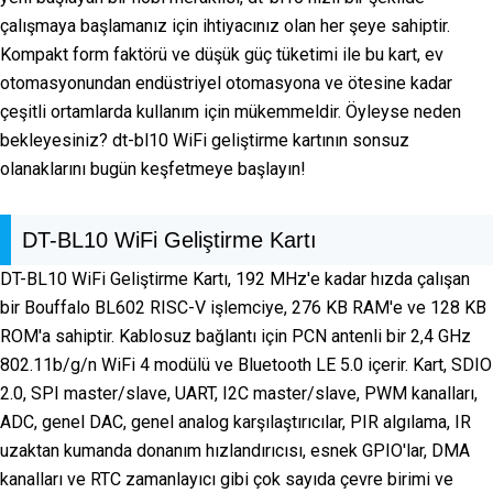
çalışmaya başlamanız için ihtiyacınız olan her şeye sahiptir.
Kompakt form faktörü ve düşük güç tüketimi ile bu kart, ev
otomasyonundan endüstriyel otomasyona ve ötesine kadar
çeşitli ortamlarda kullanım için mükemmeldir. Öyleyse neden
bekleyesiniz? dt-bl10 WiFi geliştirme kartının sonsuz
olanaklarını bugün keşfetmeye başlayın!
DT-BL10 WiFi Geliştirme Kartı
DT-BL10 WiFi Geliştirme Kartı, 192 MHz'e kadar hızda çalışan
bir Bouffalo BL602 RISC-V işlemciye, 276 KB RAM'e ve 128 KB
ROM'a sahiptir. Kablosuz bağlantı için PCN antenli bir 2,4 GHz
802.11b/g/n WiFi 4 modülü ve Bluetooth LE 5.0 içerir. Kart, SDIO
2.0, SPI master/slave, UART, I2C master/slave, PWM kanalları,
ADC, genel DAC, genel analog karşılaştırıcılar, PIR algılama, IR
uzaktan kumanda donanım hızlandırıcısı, esnek GPIO'lar, DMA
kanalları ve RTC zamanlayıcı gibi çok sayıda çevre birimi ve