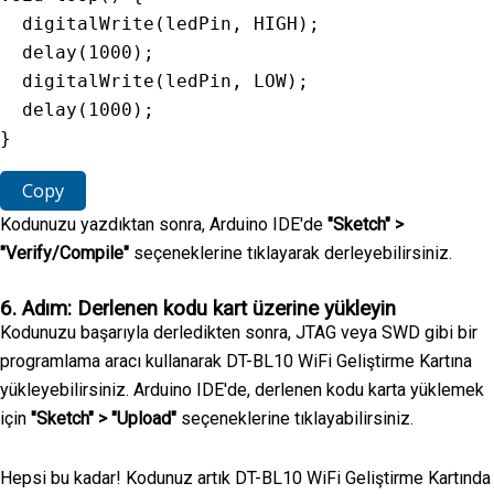
digitalWrite
(
ledPin
,
HIGH
)
;
delay
(
1000
)
;
digitalWrite
(
ledPin
,
LOW
)
;
delay
(
1000
)
;
}
Copy
Kodunuzu yazdıktan sonra, Arduino IDE'de
"Sketch" >
"Verify/Compile"
seçeneklerine tıklayarak derleyebilirsiniz.
6. Adım: Derlenen kodu kart üzerine yükleyin
Kodunuzu başarıyla derledikten sonra, JTAG veya SWD gibi bir
programlama aracı kullanarak DT-BL10 WiFi Geliştirme Kartına
yükleyebilirsiniz. Arduino IDE'de, derlenen kodu karta yüklemek
için
"Sketch" > "Upload"
seçeneklerine tıklayabilirsiniz.
Hepsi bu kadar! Kodunuz artık DT-BL10 WiFi Geliştirme Kartında