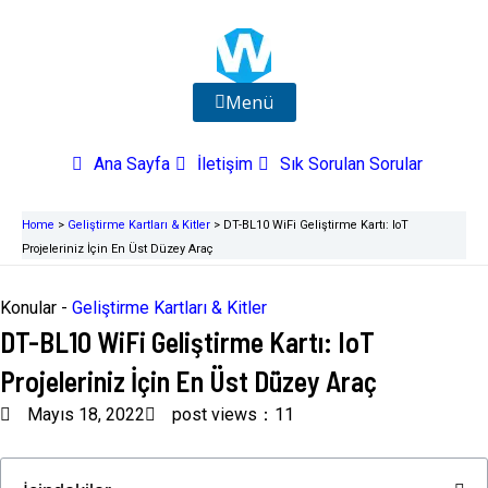
İçeriğe
atla
Menü
Ana Sayfa
İletişim
Sık Sorulan Sorular
Home
>
Geliştirme Kartları & Kitler
>
DT-BL10 WiFi Geliştirme Kartı: IoT
Projeleriniz İçin En Üst Düzey Araç
Konular -
Geliştirme Kartları & Kitler
DT-BL10 WiFi Geliştirme Kartı: IoT
Projeleriniz İçin En Üst Düzey Araç
Mayıs 18, 2022
post views：11