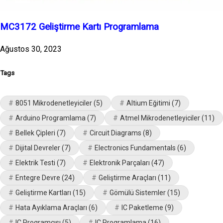
MC3172 Geliştirme Kartı Programlama
Ağustos 30, 2023
Tags
8051 Mikrodenetleyiciler
(5)
Altium Eğitimi
(7)
Arduino Programlama
(7)
Atmel Mikrodenetleyiciler
(11)
Bellek Çipleri
(7)
Circuit Diagrams
(8)
Dijital Devreler
(7)
Electronics Fundamentals
(6)
Elektrik Testi
(7)
Elektronik Parçaları
(47)
Entegre Devre
(24)
Geliştirme Araçları
(11)
Geliştirme Kartları
(15)
Gömülü Sistemler
(15)
Hata Ayıklama Araçları
(6)
IC Paketleme
(9)
IC Programcısı
(5)
IC Programlama
(16)