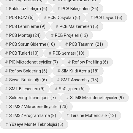
Kablosuz İletişim
(6)
PCB Bileşenleri
(26)
PCB BOM
(6)
PCB Dosyaları
(6)
PCB Layout
(6)
PCB Lehimleme
(9)
PCB Malzemeleri
(5)
PCB Montajı
(24)
PCB Projeleri
(13)
PCB Sorun Giderme
(10)
PCB Tasarımı
(21)
PCB Türleri
(10)
PCB Şeması
(10)
PIC Mikrodenetleyiciler
(7)
Reflow Profiling
(6)
Reflow Soldering
(6)
SIM Kilidi Açma
(18)
Sinyal Bütünlüğü
(6)
SMT Assembly
(15)
SMT Bileşenleri
(9)
SoC çipleri
(6)
Soldering Techniques
(7)
STM8 Mikrodenetleyiciler
(9)
STM32 Mikrodenetleyiciler
(23)
STM32 Programlama
(8)
Tersine Mühendislik
(13)
Yüzeye Monte Teknolojisi
(5)