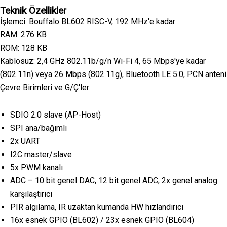
Teknik Özellikler
İşlemci: Bouffalo BL602 RISC-V, 192 MHz'e kadar
RAM: 276 KB
ROM: 128 KB
Kablosuz: 2,4 GHz 802.11b/g/n Wi-Fi 4, 65 Mbps'ye kadar
(802.11n) veya 26 Mbps (802.11g), Bluetooth LE 5.0, PCN anteni
Çevre Birimleri ve G/Ç'ler:
SDIO 2.0 slave (AP-Host)
SPI ana/bağımlı
2x UART
I2C master/slave
5x PWM kanalı
ADC – 10 bit genel DAC, 12 bit genel ADC, 2x genel analog
karşılaştırıcı
PIR algılama, IR uzaktan kumanda HW hızlandırıcı
16x esnek GPIO (BL602) / 23x esnek GPIO (BL604)